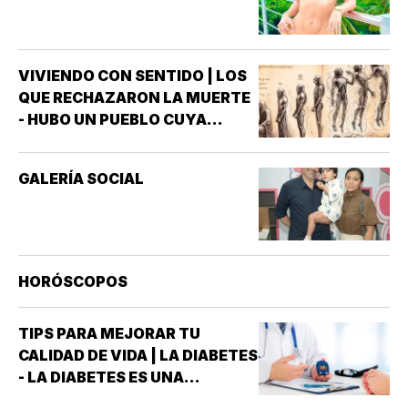
VIVIENDO CON SENTIDO | LOS
QUE RECHAZARON LA MUERTE
- HUBO UN PUEBLO CUYA
MAYOR AMBICIÓN NO ERA
CONQUISTAR TIERRAS, SINO
GALERÍA SOCIAL
VENCER A LA MUERTE,
PASARON SIGLOS
OBSERVANDO EL INSTANTE EN
QUE EL ALIENTO ABANDONABA
UN CUERPO *CREÍAN QUE EL
HORÓSCOPOS
ALMA NO…
TIPS PARA MEJORAR TU
CALIDAD DE VIDA | LA DIABETES
- LA DIABETES ES UNA
ENFERMEDAD CONOCIDA