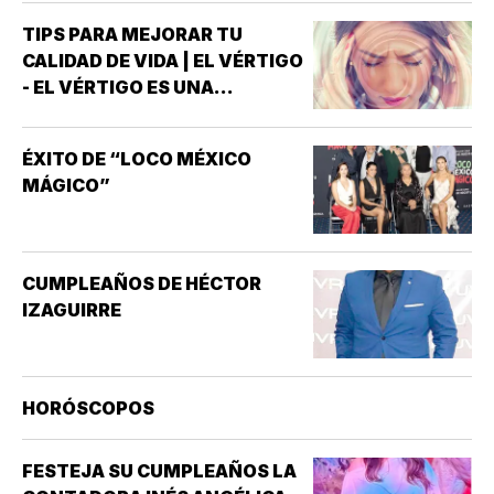
DESDE LA ANTIGÜEDAD *LOS
TIPS PARA MEJORAR TU
SÍNTOMAS APARECEN EN LOS
CALIDAD DE VIDA | EL VÉRTIGO
DOCUMENTOS MÉDICOS
- EL VÉRTIGO ES UNA
EGIPCIOS E INDIOS,
SENSACIÓN DE MAREO QUE
REMONTÁNDOSE LA PRIMERA
HACE QUE PAREZCA QUE UNO
DESCRIPCIÓN HISTÓRICA AL
ÉXITO DE “LOCO MÉXICO
MISMO O EL ENTORNO ESTÁN
PAPIRO DE EBERS…
MÁGICO”
GIRANDO O MOVIÉNDOSE *NO
ES LO MISMO QUE EL MAREO
GENERAL, QUE PUEDE INCLUIR
SENSACIONES DE
CUMPLEAÑOS DE HÉCTOR
ATURDIMIENTO…
IZAGUIRRE
HORÓSCOPOS
FESTEJA SU CUMPLEAÑOS LA