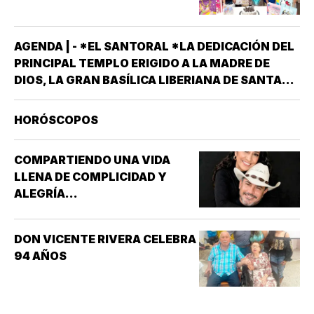
AGENDA | - *EL SANTORAL *LA DEDICACIÓN DEL
PRINCIPAL TEMPLO ERIGIDO A LA MADRE DE
DIOS, LA GRAN BASÍLICA LIBERIANA DE SANTA
MARÍA LA MAYOR EN ROMA. NUESTRA SEÑORA
DE LAS NIEVES *SANTOS EMIGDIO OBISPO Y
HORÓSCOPOS
OSWALDO, REY DE INGLATERRA *EL EVANGELIO
SEGÚN…
COMPARTIENDO UNA VIDA
LLENA DE COMPLICIDAD Y
ALEGRÍA...
DON VICENTE RIVERA CELEBRA
94 AÑOS