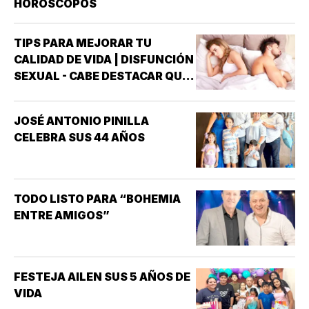
HORÓSCOPOS
TIPS PARA MEJORAR TU
CALIDAD DE VIDA | DISFUNCIÓN
SEXUAL - CABE DESTACAR QUE
UNO DE LOS TRASTORNOS
SEXUALES QUE MAYOR
JOSÉ ANTONIO PINILLA
INTERÉS HA GENERADO PARA
CELEBRA SUS 44 AÑOS
LA INVESTIGACIÓN DE NUEVOS
MEDICAMENTOS ES LA
DISFUNCIÓN ERÉCTIL
(INCAPACIDAD DE ALCANZAR
TODO LISTO PARA “BOHEMIA
Y/O MANTENER…
ENTRE AMIGOS”
FESTEJA AILEN SUS 5 AÑOS DE
VIDA