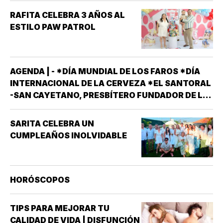
RAFITA CELEBRA 3 AÑOS AL
ESTILO PAW PATROL
AGENDA | - *DÍA MUNDIAL DE LOS FAROS *DÍA
INTERNACIONAL DE LA CERVEZA *EL SANTORAL
-SAN CAYETANO, PRESBÍTERO FUNDADOR DE LA
ORDEN DE LOS TEATINOS. SANTOS Y MÁRTIRES
SIXTO II PAPA MÁRTIR Y SUS DISCÍPULOS
SARITA CELEBRA UN
FELICÍSIMO Y AGAPITO. SAN MIGUEL DE LA
CUMPLEAÑOS INOLVIDABLE
MORA…
HORÓSCOPOS
TIPS PARA MEJORAR TU
CALIDAD DE VIDA | DISFUNCIÓN