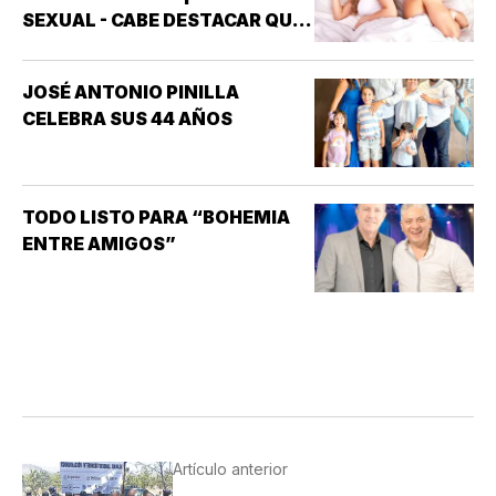
SEXUAL - CABE DESTACAR QUE
UNO DE LOS TRASTORNOS
SEXUALES QUE MAYOR
JOSÉ ANTONIO PINILLA
INTERÉS HA GENERADO PARA
CELEBRA SUS 44 AÑOS
LA INVESTIGACIÓN DE NUEVOS
MEDICAMENTOS ES LA
DISFUNCIÓN ERÉCTIL
(INCAPACIDAD DE ALCANZAR
TODO LISTO PARA “BOHEMIA
Y/O MANTENER…
ENTRE AMIGOS”
Artículo anterior