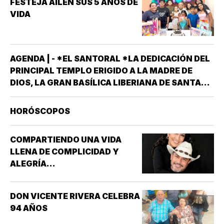
FESTEJA AILEN SUS 5 AÑOS DE
VIDA
AGENDA | - *EL SANTORAL *LA DEDICACIÓN DEL
PRINCIPAL TEMPLO ERIGIDO A LA MADRE DE
DIOS, LA GRAN BASÍLICA LIBERIANA DE SANTA
MARÍA LA MAYOR EN ROMA. NUESTRA SEÑORA
DE LAS NIEVES *SANTOS EMIGDIO OBISPO Y
HORÓSCOPOS
OSWALDO, REY DE INGLATERRA *EL EVANGELIO
SEGÚN…
COMPARTIENDO UNA VIDA
LLENA DE COMPLICIDAD Y
ALEGRÍA...
DON VICENTE RIVERA CELEBRA
94 AÑOS