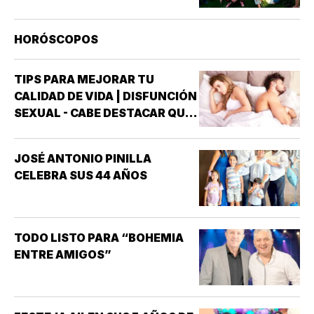
HORÓSCOPOS
TIPS PARA MEJORAR TU
CALIDAD DE VIDA | DISFUNCIÓN
SEXUAL - CABE DESTACAR QUE
UNO DE LOS TRASTORNOS
SEXUALES QUE MAYOR
JOSÉ ANTONIO PINILLA
INTERÉS HA GENERADO PARA
CELEBRA SUS 44 AÑOS
LA INVESTIGACIÓN DE NUEVOS
MEDICAMENTOS ES LA
DISFUNCIÓN ERÉCTIL
(INCAPACIDAD DE ALCANZAR
TODO LISTO PARA “BOHEMIA
Y/O MANTENER…
ENTRE AMIGOS”