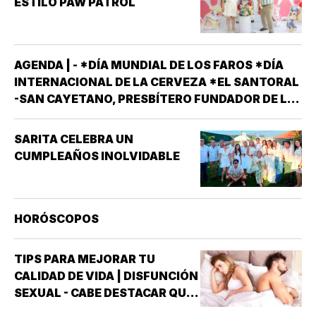
ESTILO PAW PATROL
AGENDA | - *DÍA MUNDIAL DE LOS FAROS *DÍA
INTERNACIONAL DE LA CERVEZA *EL SANTORAL
-SAN CAYETANO, PRESBÍTERO FUNDADOR DE LA
ORDEN DE LOS TEATINOS. SANTOS Y MÁRTIRES
SIXTO II PAPA MÁRTIR Y SUS DISCÍPULOS
SARITA CELEBRA UN
FELICÍSIMO Y AGAPITO. SAN MIGUEL DE LA
CUMPLEAÑOS INOLVIDABLE
MORA…
HORÓSCOPOS
TIPS PARA MEJORAR TU
CALIDAD DE VIDA | DISFUNCIÓN
SEXUAL - CABE DESTACAR QUE
UNO DE LOS TRASTORNOS