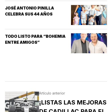
SEXUALES QUE MAYOR
JOSÉ ANTONIO PINILLA
INTERÉS HA GENERADO PARA
CELEBRA SUS 44 AÑOS
LA INVESTIGACIÓN DE NUEVOS
MEDICAMENTOS ES LA
DISFUNCIÓN ERÉCTIL
(INCAPACIDAD DE ALCANZAR
TODO LISTO PARA “BOHEMIA
Y/O MANTENER…
ENTRE AMIGOS”
Artículo anterior
¡LISTAS LAS MEJORAS
DE CADILLAC PARA EL