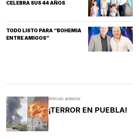
CELEBRA SUS 44 AÑOS
LA INVESTIGACIÓN DE NUEVOS
MEDICAMENTOS ES LA
DISFUNCIÓN ERÉCTIL
(INCAPACIDAD DE ALCANZAR
TODO LISTO PARA “BOHEMIA
Y/O MANTENER…
ENTRE AMIGOS”
Artículo anterior
¡TERROR EN PUEBLA!