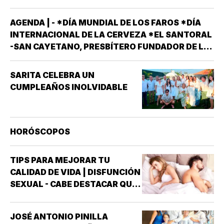
AGENDA | - *DÍA MUNDIAL DE LOS FAROS *DÍA
INTERNACIONAL DE LA CERVEZA *EL SANTORAL
-SAN CAYETANO, PRESBÍTERO FUNDADOR DE LA
ORDEN DE LOS TEATINOS. SANTOS Y MÁRTIRES
SIXTO II PAPA MÁRTIR Y SUS DISCÍPULOS
SARITA CELEBRA UN
FELICÍSIMO Y AGAPITO. SAN MIGUEL DE LA
CUMPLEAÑOS INOLVIDABLE
MORA…
HORÓSCOPOS
TIPS PARA MEJORAR TU
CALIDAD DE VIDA | DISFUNCIÓN
SEXUAL - CABE DESTACAR QUE
UNO DE LOS TRASTORNOS
SEXUALES QUE MAYOR
JOSÉ ANTONIO PINILLA
INTERÉS HA GENERADO PARA