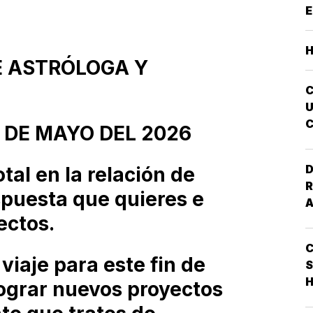
E
G
M
S
E ASTRÓLOGA Y
E
I
U
C
 DE MAYO DEL 2026
A
D
otal en la relación de
R
spuesta que quieres e
ectos.
viaje para este fin de
S
H
lograr nuevos proyectos