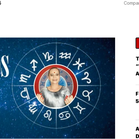
6
Compart
T
“
F
5
A
D