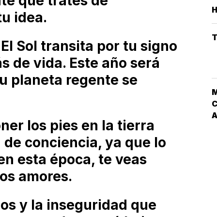
te que trates de
u idea.
T
El Sol transita por tu signo
s de vida. Este año será
u planeta regente se
C
er los pies en la tierra
de conciencia, ya que lo
en esta época, te veas
dos amores.
ios y la inseguridad que