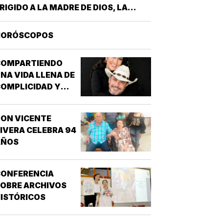
RIGIDO A LA MADRE DE DIOS, LA
RAN BASÍLICA LIBERIANA DE SANTA
ARÍA LA MAYOR EN ROMA. NUESTRA
HORÓSCOPOS
EÑORA DE LAS NIEVES *SANTOS
MIGDIO OBISPO Y OSWALDO, REY DE
COMPARTIENDO
NGLATERRA *EL EVANGELIO
NA VIDA LLENA DE
SEGÚN…
OMPLICIDAD Y
LEGRÍA...
ON VICENTE
IVERA CELEBRA 94
AÑOS
CONFERENCIA
OBRE ARCHIVOS
ISTÓRICOS