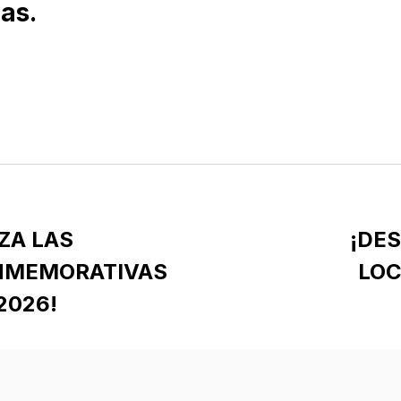
as.
ZA LAS
¡DE
NMEMORATIVAS
LO
2026!