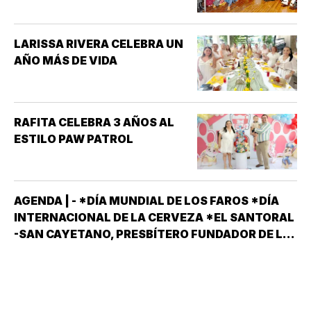
LARISSA RIVERA CELEBRA UN
AÑO MÁS DE VIDA
RAFITA CELEBRA 3 AÑOS AL
ESTILO PAW PATROL
AGENDA | - *DÍA MUNDIAL DE LOS FAROS *DÍA
INTERNACIONAL DE LA CERVEZA *EL SANTORAL
-SAN CAYETANO, PRESBÍTERO FUNDADOR DE LA
ORDEN DE LOS TEATINOS. SANTOS Y MÁRTIRES
SIXTO II PAPA MÁRTIR Y SUS DISCÍPULOS
FELICÍSIMO Y AGAPITO. SAN MIGUEL DE LA
MORA…