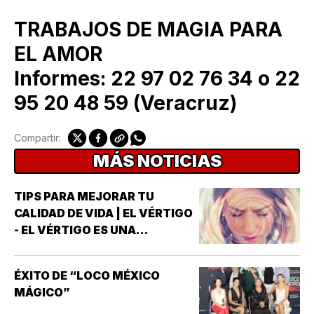
TRABAJOS DE MAGIA PARA
EL AMOR
Informes: 22 97 02 76 34 o 22
95 20 48 59 (Veracruz)
Compartir:
MÁS NOTICIAS
TIPS PARA MEJORAR TU
CALIDAD DE VIDA | EL VÉRTIGO
- EL VÉRTIGO ES UNA
SENSACIÓN DE MAREO QUE
HACE QUE PAREZCA QUE UNO
ÉXITO DE “LOCO MÉXICO
MISMO O EL ENTORNO ESTÁN
MÁGICO”
GIRANDO O MOVIÉNDOSE *NO
ES LO MISMO QUE EL MAREO