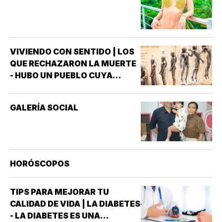
VIVIENDO CON SENTIDO | LOS
QUE RECHAZARON LA MUERTE
- HUBO UN PUEBLO CUYA
MAYOR AMBICIÓN NO ERA
CONQUISTAR TIERRAS, SINO
GALERÍA SOCIAL
VENCER A LA MUERTE,
PASARON SIGLOS
OBSERVANDO EL INSTANTE EN
QUE EL ALIENTO ABANDONABA
UN CUERPO *CREÍAN QUE EL
HORÓSCOPOS
ALMA NO…
TIPS PARA MEJORAR TU
CALIDAD DE VIDA | LA DIABETES
- LA DIABETES ES UNA