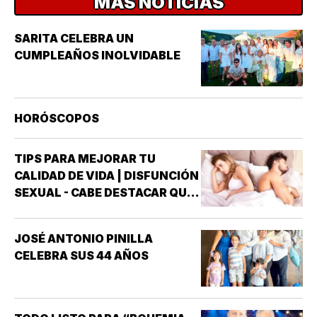
MÁS NOTICIAS
SARITA CELEBRA UN
CUMPLEAÑOS INOLVIDABLE
HORÓSCOPOS
TIPS PARA MEJORAR TU
CALIDAD DE VIDA | DISFUNCIÓN
SEXUAL - CABE DESTACAR QUE
UNO DE LOS TRASTORNOS
SEXUALES QUE MAYOR
JOSÉ ANTONIO PINILLA
INTERÉS HA GENERADO PARA
CELEBRA SUS 44 AÑOS
LA INVESTIGACIÓN DE NUEVOS
MEDICAMENTOS ES LA
DISFUNCIÓN ERÉCTIL
(INCAPACIDAD DE ALCANZAR