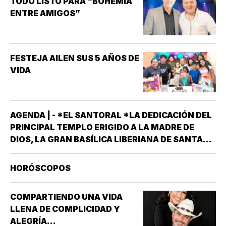
TODO LISTO PARA “BOHEMIA
Y/O MANTENER…
ENTRE AMIGOS”
FESTEJA AILEN SUS 5 AÑOS DE
VIDA
AGENDA | - *EL SANTORAL *LA DEDICACIÓN DEL
PRINCIPAL TEMPLO ERIGIDO A LA MADRE DE
DIOS, LA GRAN BASÍLICA LIBERIANA DE SANTA
MARÍA LA MAYOR EN ROMA. NUESTRA SEÑORA
DE LAS NIEVES *SANTOS EMIGDIO OBISPO Y
HORÓSCOPOS
OSWALDO, REY DE INGLATERRA *EL EVANGELIO
SEGÚN…
COMPARTIENDO UNA VIDA
LLENA DE COMPLICIDAD Y
ALEGRÍA...