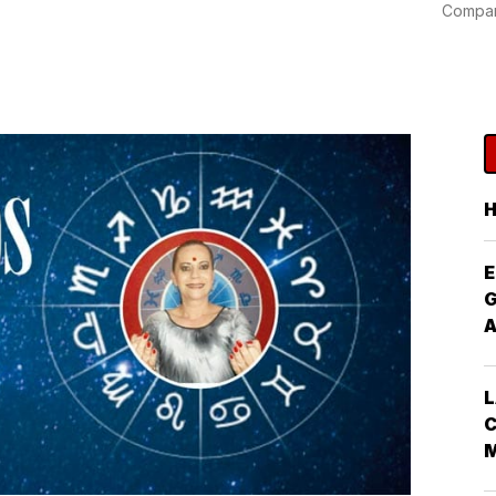
6
Compart
E
G
L
C
M