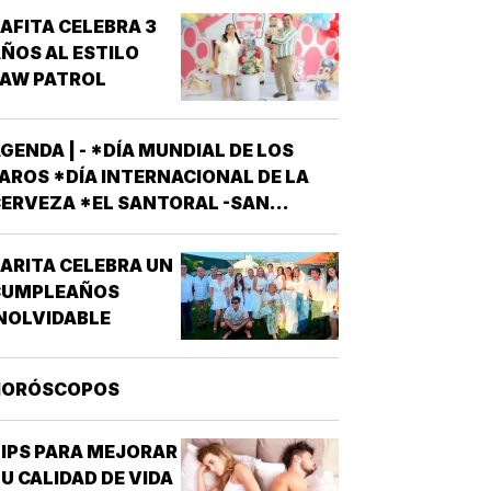
AFITA CELEBRA 3
ÑOS AL ESTILO
PAW PATROL
GENDA | - *DÍA MUNDIAL DE LOS
AROS *DÍA INTERNACIONAL DE LA
ERVEZA *EL SANTORAL -SAN
AYETANO, PRESBÍTERO FUNDADOR
E LA ORDEN DE LOS TEATINOS.
ARITA CELEBRA UN
ANTOS Y MÁRTIRES SIXTO II PAPA
CUMPLEAÑOS
ÁRTIR Y SUS DISCÍPULOS
NOLVIDABLE
ELICÍSIMO Y AGAPITO. SAN MIGUEL
DE LA MORA…
HORÓSCOPOS
IPS PARA MEJORAR
U CALIDAD DE VIDA