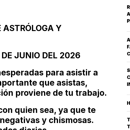
R
A
E ASTRÓLOGA Y
A
F
DE JUNIO DEL 2026
C
C
D
S
nesperadas para asistir a
S
mportante que asistas,
M
I
F
ción proviene de tu trabajo.
con quien sea, ya que te
negativas y chismosas.
T
T