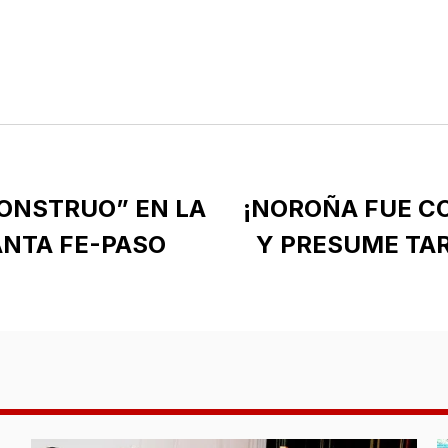
ONSTRUO” EN LA
¡NOROÑA FUE CO
NTA FE-PASO
Y PRESUME TA