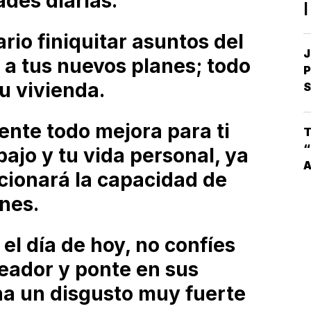
ades diarias.
|
S
io finiquitar asuntos del
D
J
D
 a tus nuevos planes; todo
P
u vivienda.
S
S
M
G
nte todo mejora para ti
T
I
“
bajo y tu vida personal, ya
cionará la capacidad de
L
nes.
E
(
el día de hoy, no confíes
reador y ponte en sus
na un disgusto muy fuerte