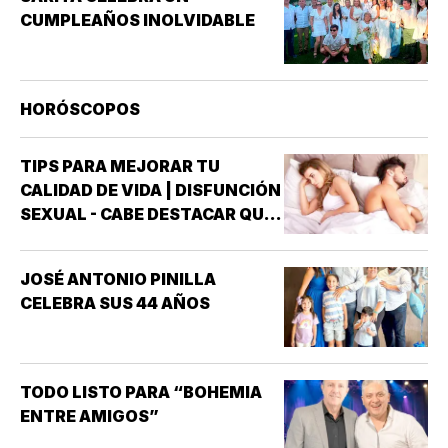
CUMPLEAÑOS INOLVIDABLE
HORÓSCOPOS
TIPS PARA MEJORAR TU
CALIDAD DE VIDA | DISFUNCIÓN
SEXUAL - CABE DESTACAR QUE
UNO DE LOS TRASTORNOS
SEXUALES QUE MAYOR
JOSÉ ANTONIO PINILLA
INTERÉS HA GENERADO PARA
CELEBRA SUS 44 AÑOS
LA INVESTIGACIÓN DE NUEVOS
MEDICAMENTOS ES LA
DISFUNCIÓN ERÉCTIL
(INCAPACIDAD DE ALCANZAR
TODO LISTO PARA “BOHEMIA
Y/O MANTENER…
ENTRE AMIGOS”