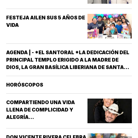
FESTEJA AILEN SUS 5 AÑOS DE
VIDA
AGENDA | - *EL SANTORAL *LA DEDICACIÓN DEL
PRINCIPAL TEMPLO ERIGIDO A LA MADRE DE
DIOS, LA GRAN BASÍLICA LIBERIANA DE SANTA
MARÍA LA MAYOR EN ROMA. NUESTRA SEÑORA
DE LAS NIEVES *SANTOS EMIGDIO OBISPO Y
HORÓSCOPOS
OSWALDO, REY DE INGLATERRA *EL EVANGELIO
SEGÚN…
COMPARTIENDO UNA VIDA
LLENA DE COMPLICIDAD Y
ALEGRÍA...
DON VICENTE RIVERA CELEBRA