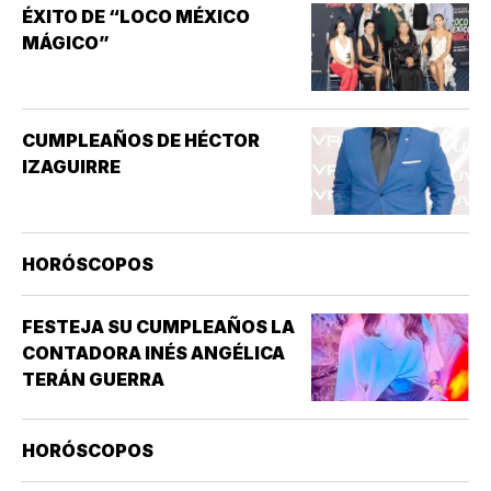
ÉXITO DE “LOCO MÉXICO
MISMO O EL ENTORNO ESTÁN
MÁGICO”
GIRANDO O MOVIÉNDOSE *NO
ES LO MISMO QUE EL MAREO
GENERAL, QUE PUEDE INCLUIR
SENSACIONES DE
CUMPLEAÑOS DE HÉCTOR
ATURDIMIENTO…
IZAGUIRRE
HORÓSCOPOS
FESTEJA SU CUMPLEAÑOS LA
CONTADORA INÉS ANGÉLICA
TERÁN GUERRA
HORÓSCOPOS