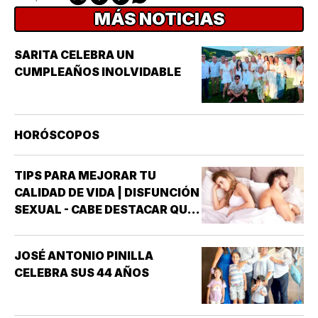
MÁS NOTICIAS
SARITA CELEBRA UN
CUMPLEAÑOS INOLVIDABLE
HORÓSCOPOS
TIPS PARA MEJORAR TU
CALIDAD DE VIDA | DISFUNCIÓN
SEXUAL - CABE DESTACAR QUE
UNO DE LOS TRASTORNOS
SEXUALES QUE MAYOR
JOSÉ ANTONIO PINILLA
INTERÉS HA GENERADO PARA
CELEBRA SUS 44 AÑOS
LA INVESTIGACIÓN DE NUEVOS
MEDICAMENTOS ES LA
DISFUNCIÓN ERÉCTIL