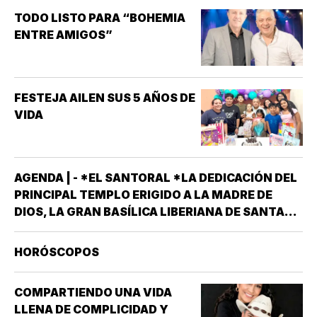
(INCAPACIDAD DE ALCANZAR
TODO LISTO PARA “BOHEMIA
Y/O MANTENER…
ENTRE AMIGOS”
FESTEJA AILEN SUS 5 AÑOS DE
VIDA
AGENDA | - *EL SANTORAL *LA DEDICACIÓN DEL
PRINCIPAL TEMPLO ERIGIDO A LA MADRE DE
DIOS, LA GRAN BASÍLICA LIBERIANA DE SANTA
MARÍA LA MAYOR EN ROMA. NUESTRA SEÑORA
DE LAS NIEVES *SANTOS EMIGDIO OBISPO Y
HORÓSCOPOS
OSWALDO, REY DE INGLATERRA *EL EVANGELIO
SEGÚN…
COMPARTIENDO UNA VIDA
LLENA DE COMPLICIDAD Y