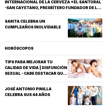
INTERNACIONAL DE LA CERVEZA *EL SANTORAL
-SAN CAYETANO, PRESBÍTERO FUNDADOR DE LA
ORDEN DE LOS TEATINOS. SANTOS Y MÁRTIRES
SIXTO II PAPA MÁRTIR Y SUS DISCÍPULOS
SARITA CELEBRA UN
FELICÍSIMO Y AGAPITO. SAN MIGUEL DE LA
CUMPLEAÑOS INOLVIDABLE
MORA…
HORÓSCOPOS
TIPS PARA MEJORAR TU
CALIDAD DE VIDA | DISFUNCIÓN
SEXUAL - CABE DESTACAR QUE
UNO DE LOS TRASTORNOS
SEXUALES QUE MAYOR
JOSÉ ANTONIO PINILLA
INTERÉS HA GENERADO PARA
CELEBRA SUS 44 AÑOS
LA INVESTIGACIÓN DE NUEVOS
MEDICAMENTOS ES LA