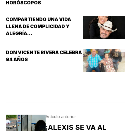
DE LAS NIEVES *SANTOS EMIGDIO OBISPO Y
HORÓSCOPOS
OSWALDO, REY DE INGLATERRA *EL EVANGELIO
SEGÚN…
COMPARTIENDO UNA VIDA
LLENA DE COMPLICIDAD Y
ALEGRÍA...
DON VICENTE RIVERA CELEBRA
94 AÑOS
Artículo anterior
¡ALEXIS SE VA AL