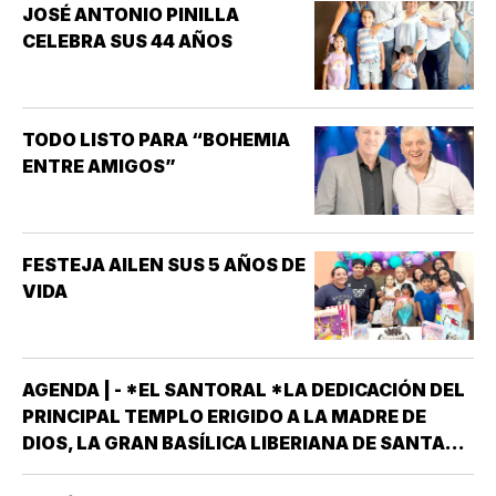
JOSÉ ANTONIO PINILLA
INTERÉS HA GENERADO PARA
CELEBRA SUS 44 AÑOS
LA INVESTIGACIÓN DE NUEVOS
MEDICAMENTOS ES LA
DISFUNCIÓN ERÉCTIL
(INCAPACIDAD DE ALCANZAR
TODO LISTO PARA “BOHEMIA
Y/O MANTENER…
ENTRE AMIGOS”
FESTEJA AILEN SUS 5 AÑOS DE
VIDA
AGENDA | - *EL SANTORAL *LA DEDICACIÓN DEL
PRINCIPAL TEMPLO ERIGIDO A LA MADRE DE
DIOS, LA GRAN BASÍLICA LIBERIANA DE SANTA
MARÍA LA MAYOR EN ROMA. NUESTRA SEÑORA