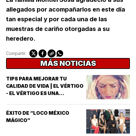
allegados por acompañarlos en este día
tan especial y por cada una de las
muestras de cariño otorgadas a su
heredero.
Compartir:
MÁS NOTICIAS
TIPS PARA MEJORAR TU
CALIDAD DE VIDA | EL VÉRTIGO
- EL VÉRTIGO ES UNA
SENSACIÓN DE MAREO QUE
HACE QUE PAREZCA QUE UNO
ÉXITO DE “LOCO MÉXICO
MISMO O EL ENTORNO ESTÁN
MÁGICO”
GIRANDO O MOVIÉNDOSE *NO
ES LO MISMO QUE EL MAREO