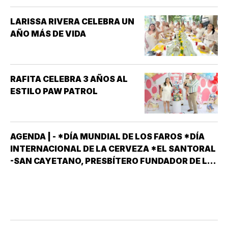
LARISSA RIVERA CELEBRA UN
AÑO MÁS DE VIDA
RAFITA CELEBRA 3 AÑOS AL
ESTILO PAW PATROL
AGENDA | - *DÍA MUNDIAL DE LOS FAROS *DÍA
INTERNACIONAL DE LA CERVEZA *EL SANTORAL
-SAN CAYETANO, PRESBÍTERO FUNDADOR DE LA
ORDEN DE LOS TEATINOS. SANTOS Y MÁRTIRES
SIXTO II PAPA MÁRTIR Y SUS DISCÍPULOS
FELICÍSIMO Y AGAPITO. SAN MIGUEL DE LA
MORA…