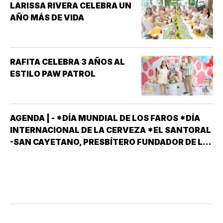
LARISSA RIVERA CELEBRA UN
AÑO MÁS DE VIDA
RAFITA CELEBRA 3 AÑOS AL
ESTILO PAW PATROL
AGENDA | - *DÍA MUNDIAL DE LOS FAROS *DÍA
INTERNACIONAL DE LA CERVEZA *EL SANTORAL
-SAN CAYETANO, PRESBÍTERO FUNDADOR DE LA
ORDEN DE LOS TEATINOS. SANTOS Y MÁRTIRES
SIXTO II PAPA MÁRTIR Y SUS DISCÍPULOS
FELICÍSIMO Y AGAPITO. SAN MIGUEL DE LA
MORA…