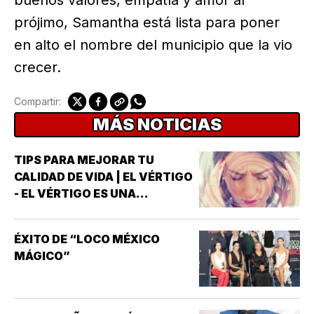
prójimo, Samantha está lista para poner
en alto el nombre del municipio que la vio
crecer.
Compartir:
MÁS NOTICIAS
TIPS PARA MEJORAR TU
CALIDAD DE VIDA | EL VÉRTIGO
- EL VÉRTIGO ES UNA
SENSACIÓN DE MAREO QUE
HACE QUE PAREZCA QUE UNO
ÉXITO DE “LOCO MÉXICO
MISMO O EL ENTORNO ESTÁN
MÁGICO”
GIRANDO O MOVIÉNDOSE *NO
ES LO MISMO QUE EL MAREO
GENERAL, QUE PUEDE INCLUIR
SENSACIONES DE