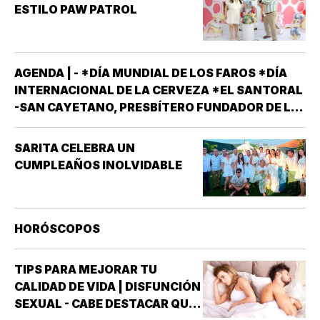
ESTILO PAW PATROL
AGENDA | - *DÍA MUNDIAL DE LOS FAROS *DÍA
INTERNACIONAL DE LA CERVEZA *EL SANTORAL
-SAN CAYETANO, PRESBÍTERO FUNDADOR DE LA
ORDEN DE LOS TEATINOS. SANTOS Y MÁRTIRES
SIXTO II PAPA MÁRTIR Y SUS DISCÍPULOS
SARITA CELEBRA UN
FELICÍSIMO Y AGAPITO. SAN MIGUEL DE LA
CUMPLEAÑOS INOLVIDABLE
MORA…
HORÓSCOPOS
TIPS PARA MEJORAR TU
CALIDAD DE VIDA | DISFUNCIÓN
SEXUAL - CABE DESTACAR QUE