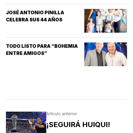
UNO DE LOS TRASTORNOS
SEXUALES QUE MAYOR
JOSÉ ANTONIO PINILLA
INTERÉS HA GENERADO PARA
CELEBRA SUS 44 AÑOS
LA INVESTIGACIÓN DE NUEVOS
MEDICAMENTOS ES LA
DISFUNCIÓN ERÉCTIL
(INCAPACIDAD DE ALCANZAR
TODO LISTO PARA “BOHEMIA
Y/O MANTENER…
ENTRE AMIGOS”
Artículo anterior
¡SEGUIRÁ HUIQUI!