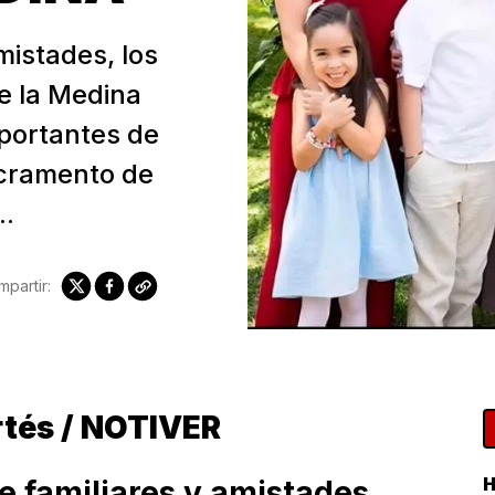
mistades, los
e la Medina
portantes de
sacramento de
..
partir:
rtés / NOTIVER
e familiares y amistades,