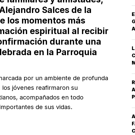
Alejandro Salces de la
E
de los momentos más
G
ación espiritual al recibir
onfirmación durante una
L
ebrada en la Parroquia
C
M
 marcada por un ambiente de profunda
R
ue los jóvenes reafirmaron su
A
stianos, acompañados en todo
mportantes de sus vidas.
A
F
C