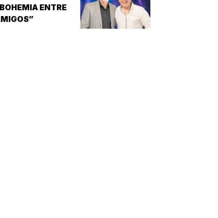
NVESTIGACIÓN DE
BOHEMIA ENTRE
NUEVOS
AMIGOS”
MEDICAMENTOS ES
A DISFUNCIÓN
RÉCTIL
INCAPACIDAD DE
ALCANZAR Y/O
MANTENER…