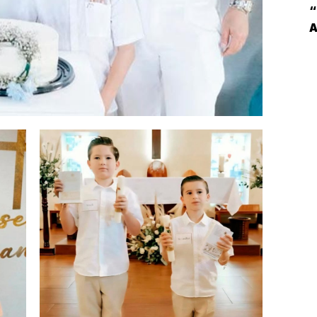
I
“
L
E
(