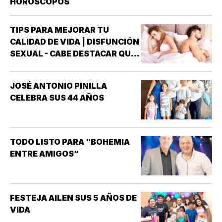
HORÓSCOPOS
TIPS PARA MEJORAR TU
CALIDAD DE VIDA | DISFUNCIÓN
SEXUAL - CABE DESTACAR QUE
UNO DE LOS TRASTORNOS
SEXUALES QUE MAYOR
JOSÉ ANTONIO PINILLA
INTERÉS HA GENERADO PARA
CELEBRA SUS 44 AÑOS
LA INVESTIGACIÓN DE NUEVOS
MEDICAMENTOS ES LA
DISFUNCIÓN ERÉCTIL
(INCAPACIDAD DE ALCANZAR
TODO LISTO PARA “BOHEMIA
Y/O MANTENER…
ENTRE AMIGOS”
FESTEJA AILEN SUS 5 AÑOS DE
VIDA