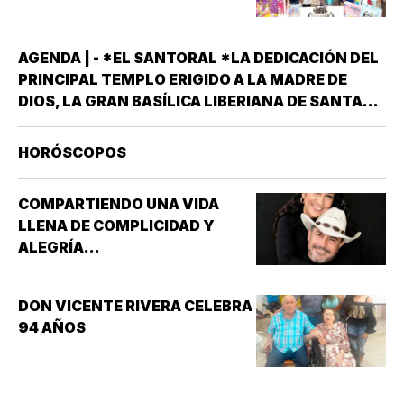
AGENDA | - *EL SANTORAL *LA DEDICACIÓN DEL
PRINCIPAL TEMPLO ERIGIDO A LA MADRE DE
DIOS, LA GRAN BASÍLICA LIBERIANA DE SANTA
MARÍA LA MAYOR EN ROMA. NUESTRA SEÑORA
DE LAS NIEVES *SANTOS EMIGDIO OBISPO Y
HORÓSCOPOS
OSWALDO, REY DE INGLATERRA *EL EVANGELIO
SEGÚN…
COMPARTIENDO UNA VIDA
LLENA DE COMPLICIDAD Y
ALEGRÍA...
DON VICENTE RIVERA CELEBRA
94 AÑOS