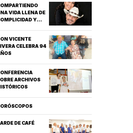
MIGDIO OBISPO Y OSWALDO, REY DE
COMPARTIENDO
NGLATERRA *EL EVANGELIO
NA VIDA LLENA DE
SEGÚN…
OMPLICIDAD Y
LEGRÍA...
ON VICENTE
IVERA CELEBRA 94
AÑOS
CONFERENCIA
OBRE ARCHIVOS
ISTÓRICOS
HORÓSCOPOS
ARDE DE CAFÉ