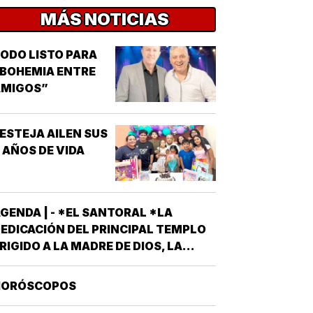
MÁS NOTICIAS
ODO LISTO PARA
BOHEMIA ENTRE
AMIGOS”
ESTEJA AILEN SUS
 AÑOS DE VIDA
GENDA | - *EL SANTORAL *LA
EDICACIÓN DEL PRINCIPAL TEMPLO
RIGIDO A LA MADRE DE DIOS, LA
RAN BASÍLICA LIBERIANA DE SANTA
ARÍA LA MAYOR EN ROMA. NUESTRA
HORÓSCOPOS
EÑORA DE LAS NIEVES *SANTOS