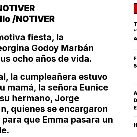
/NOTIVER
illo /NOTIVER
T
“
otiva fiesta, la
orgina Godoy Marbán
sus ocho años de vida.
F
5
al, la cumpleañera estuvo
su mamá, la señora Eunice
A
su hermano, Jorge
D
n, quienes se encargaron
E
G
le para que Emma pasara un
M
le.
S