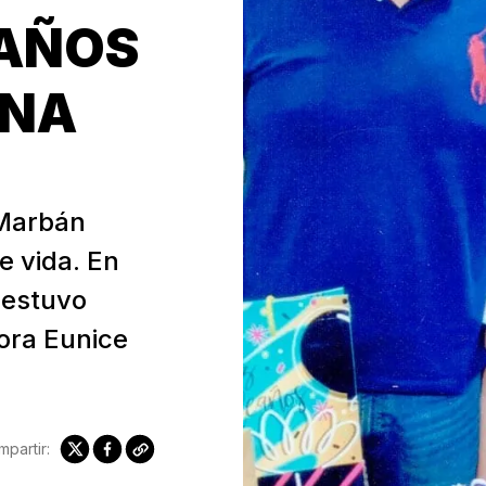
 AÑOS
INA
Marbán
e vida. En
 estuvo
ora Eunice
partir: