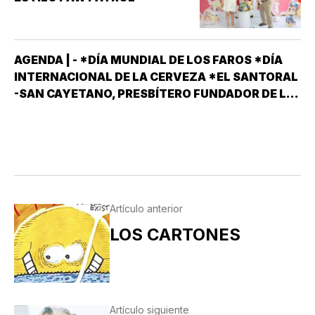
AGENDA | - *DÍA MUNDIAL DE LOS FAROS *DÍA
INTERNACIONAL DE LA CERVEZA *EL SANTORAL
-SAN CAYETANO, PRESBÍTERO FUNDADOR DE LA
ORDEN DE LOS TEATINOS. SANTOS Y MÁRTIRES
SIXTO II PAPA MÁRTIR Y SUS DISCÍPULOS
FELICÍSIMO Y AGAPITO. SAN MIGUEL DE LA
MORA…
Artículo anterior
LOS CARTONES
Artículo siguiente