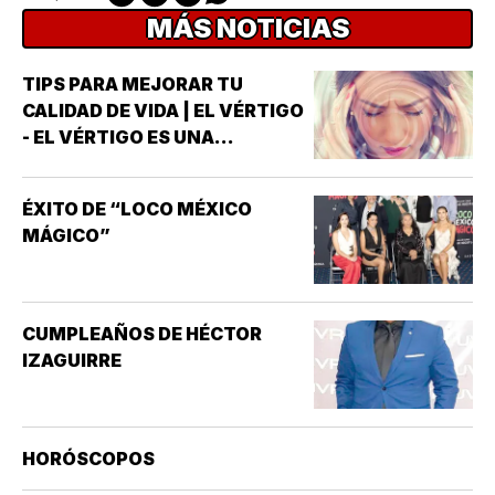
MÁS NOTICIAS
TIPS PARA MEJORAR TU
CALIDAD DE VIDA | EL VÉRTIGO
- EL VÉRTIGO ES UNA
SENSACIÓN DE MAREO QUE
HACE QUE PAREZCA QUE UNO
ÉXITO DE “LOCO MÉXICO
MISMO O EL ENTORNO ESTÁN
MÁGICO”
GIRANDO O MOVIÉNDOSE *NO
ES LO MISMO QUE EL MAREO
GENERAL, QUE PUEDE INCLUIR
SENSACIONES DE
CUMPLEAÑOS DE HÉCTOR
ATURDIMIENTO…
IZAGUIRRE
HORÓSCOPOS