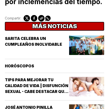
por inclemencias del tiempo.
Compartir:
MÁS NOTICIAS
SARITA CELEBRA UN
CUMPLEAÑOS INOLVIDABLE
HORÓSCOPOS
TIPS PARA MEJORAR TU
CALIDAD DE VIDA | DISFUNCIÓN
SEXUAL - CABE DESTACAR QUE
UNO DE LOS TRASTORNOS
SEXUALES QUE MAYOR
JOSÉ ANTONIO PINILLA
INTERÉS HA GENERADO PARA