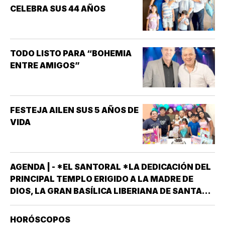
CELEBRA SUS 44 AÑOS
LA INVESTIGACIÓN DE NUEVOS
MEDICAMENTOS ES LA
DISFUNCIÓN ERÉCTIL
(INCAPACIDAD DE ALCANZAR
TODO LISTO PARA “BOHEMIA
Y/O MANTENER…
ENTRE AMIGOS”
FESTEJA AILEN SUS 5 AÑOS DE
VIDA
AGENDA | - *EL SANTORAL *LA DEDICACIÓN DEL
PRINCIPAL TEMPLO ERIGIDO A LA MADRE DE
DIOS, LA GRAN BASÍLICA LIBERIANA DE SANTA
MARÍA LA MAYOR EN ROMA. NUESTRA SEÑORA
DE LAS NIEVES *SANTOS EMIGDIO OBISPO Y
HORÓSCOPOS