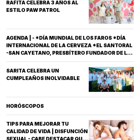
RAFITA CELEBRA 3 AÑOS AL
ESTILO PAW PATROL
AGENDA | - *DÍA MUNDIAL DE LOS FAROS *DÍA
INTERNACIONAL DE LA CERVEZA *EL SANTORAL
-SAN CAYETANO, PRESBÍTERO FUNDADOR DE LA
ORDEN DE LOS TEATINOS. SANTOS Y MÁRTIRES
SIXTO II PAPA MÁRTIR Y SUS DISCÍPULOS
SARITA CELEBRA UN
FELICÍSIMO Y AGAPITO. SAN MIGUEL DE LA
CUMPLEAÑOS INOLVIDABLE
MORA…
HORÓSCOPOS
TIPS PARA MEJORAR TU
CALIDAD DE VIDA | DISFUNCIÓN
SEXUAL - CABE DESTACAR QUE