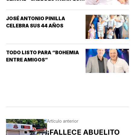
UNO DE LOS TRASTORNOS
SEXUALES QUE MAYOR
JOSÉ ANTONIO PINILLA
INTERÉS HA GENERADO PARA
CELEBRA SUS 44 AÑOS
LA INVESTIGACIÓN DE NUEVOS
MEDICAMENTOS ES LA
DISFUNCIÓN ERÉCTIL
(INCAPACIDAD DE ALCANZAR
TODO LISTO PARA “BOHEMIA
Y/O MANTENER…
ENTRE AMIGOS”
Artículo anterior
¡FALLECE ABUELITO