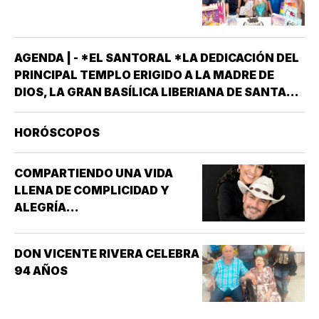
AGENDA | - *EL SANTORAL *LA DEDICACIÓN DEL
PRINCIPAL TEMPLO ERIGIDO A LA MADRE DE
DIOS, LA GRAN BASÍLICA LIBERIANA DE SANTA
MARÍA LA MAYOR EN ROMA. NUESTRA SEÑORA
DE LAS NIEVES *SANTOS EMIGDIO OBISPO Y
HORÓSCOPOS
OSWALDO, REY DE INGLATERRA *EL EVANGELIO
SEGÚN…
COMPARTIENDO UNA VIDA
LLENA DE COMPLICIDAD Y
ALEGRÍA...
DON VICENTE RIVERA CELEBRA
94 AÑOS