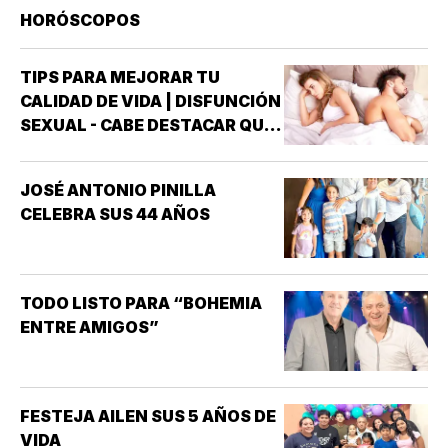
HORÓSCOPOS
TIPS PARA MEJORAR TU
CALIDAD DE VIDA | DISFUNCIÓN
SEXUAL - CABE DESTACAR QUE
UNO DE LOS TRASTORNOS
SEXUALES QUE MAYOR
JOSÉ ANTONIO PINILLA
INTERÉS HA GENERADO PARA
CELEBRA SUS 44 AÑOS
LA INVESTIGACIÓN DE NUEVOS
MEDICAMENTOS ES LA
DISFUNCIÓN ERÉCTIL
(INCAPACIDAD DE ALCANZAR
TODO LISTO PARA “BOHEMIA
Y/O MANTENER…
ENTRE AMIGOS”
FESTEJA AILEN SUS 5 AÑOS DE
VIDA