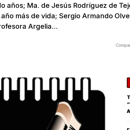
o años; Ma. de Jesús Rodríguez de Te
n año más de vida; Sergio Armando Olv
rofesora Argelia...
Compart
T
“
F