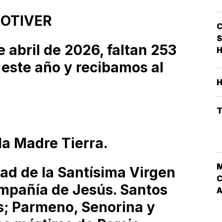
NOTIVER
S
 abril de 2026, faltan 253
H
 este año y recibamos al
T
la Madre Tierra.
idad de la Santísima Virgen
C
mpañía de Jesús. Santos
s; Parmeno, Senorina y