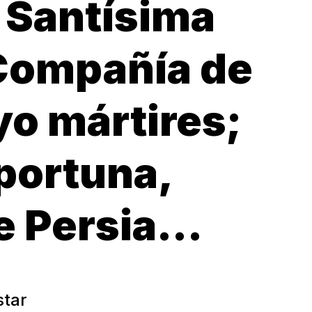
a Santísima
 Compañía de
yo mártires;
portuna,
 Persia...
star