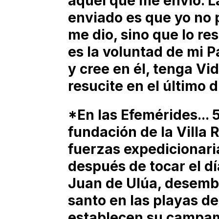
aquel que me envió. L
enviado es que yo no p
me dio, sino que lo res
es la voluntad de mi Pa
y cree en él, tenga Vi
resucite en el último d
*En las Efemérides... 
fundación de la Villa R
fuerzas expedicionari
después de tocar el día
Juan de Ulúa, desemb
santo en las playas d
establecen su campam