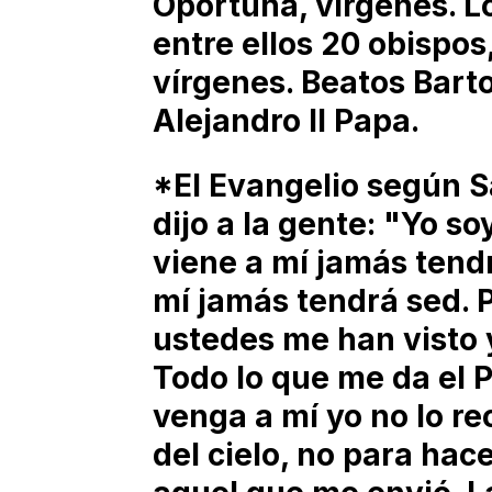
Oportuna, vírgenes. Lo
entre ellos 20 obispos
vírgenes. Beatos Bart
Alejandro II Papa.
*El Evangelio según S
dijo a la gente: "Yo so
viene a mí jamás tend
mí jamás tendrá sed. P
ustedes me han visto 
Todo lo que me da el P
venga a mí yo no lo r
del cielo, no para hace