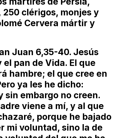
s mártires de Persia,
, 250 clérigos, monjes y
olomé Cervera mártir y
an Juan 6,35-40. Jesús
y el pan de Vida. El que
rá hambre; el que cree en
ero ya les he dicho:
y sin embargo no creen.
adre viene a mí, y al que
echazaré, porque he bajado
r mi voluntad, sino la de