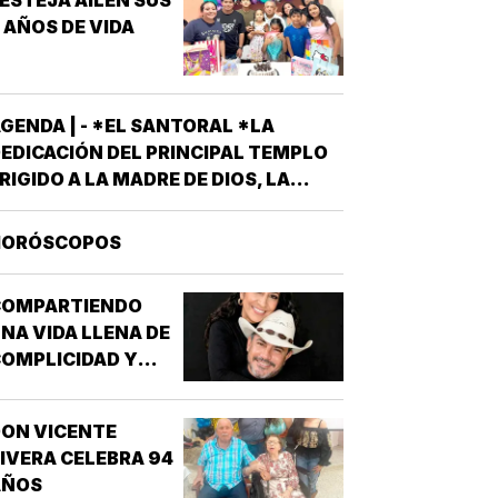
 AÑOS DE VIDA
GENDA | - *EL SANTORAL *LA
EDICACIÓN DEL PRINCIPAL TEMPLO
RIGIDO A LA MADRE DE DIOS, LA
RAN BASÍLICA LIBERIANA DE SANTA
ARÍA LA MAYOR EN ROMA. NUESTRA
HORÓSCOPOS
EÑORA DE LAS NIEVES *SANTOS
MIGDIO OBISPO Y OSWALDO, REY DE
COMPARTIENDO
NGLATERRA *EL EVANGELIO
NA VIDA LLENA DE
SEGÚN…
OMPLICIDAD Y
LEGRÍA...
ON VICENTE
IVERA CELEBRA 94
AÑOS