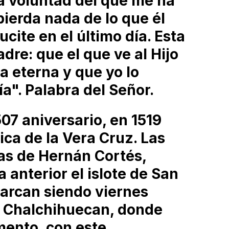
a voluntad del que me ha
ierda nada de lo que él
ucite en el último día. Esta
dre: que el que ve al Hijo
da eterna y que yo lo
ía". Palabra del Señor.
507 aniversario, en 1519
ica de la Vera Cruz. Las
as de Hernán Cortés,
 anterior el islote de San
arcan siendo viernes
e Chalchihuecan, donde
ento, con este