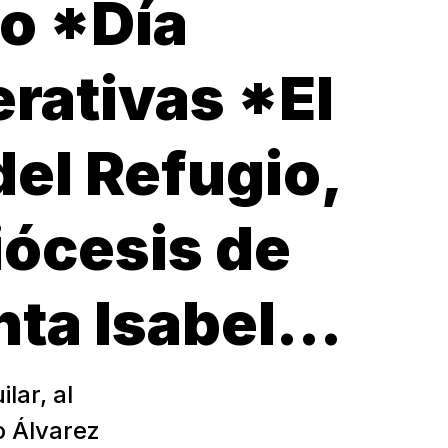
io *Día
erativas *El
del Refugio,
iócesis de
nta Isabel…
lar, al
o Álvarez