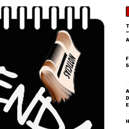
T
“
F
5
A
D
E
G
M
S