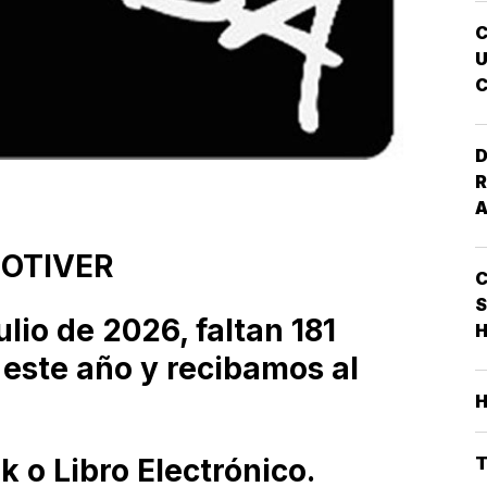
E
I
U
C
A
D
R
NOTIVER
S
lio de 2026, faltan 181
H
 este año y recibamos al
 o Libro Electrónico.
T