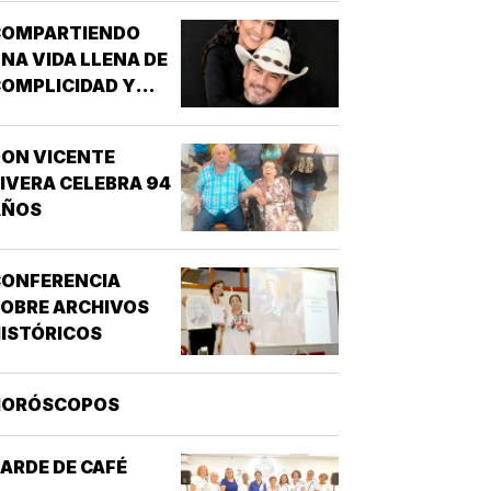
MIGDIO OBISPO Y OSWALDO, REY DE
COMPARTIENDO
NGLATERRA *EL EVANGELIO
NA VIDA LLENA DE
SEGÚN…
OMPLICIDAD Y
LEGRÍA...
ON VICENTE
IVERA CELEBRA 94
AÑOS
CONFERENCIA
OBRE ARCHIVOS
ISTÓRICOS
HORÓSCOPOS
ARDE DE CAFÉ