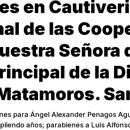
es en Cautiver
al de las Coop
uestra Señora 
rincipal de la D
Matamoros. Sa
ones para Ángel Alexander Penagos Agui
pliendo años; parabienes a Luis Alfons