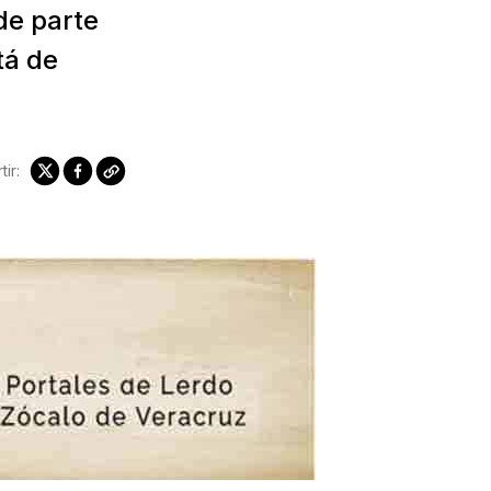
de parte
tá de
ir: