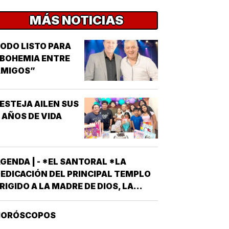
MÁS NOTICIAS
ODO LISTO PARA
BOHEMIA ENTRE
AMIGOS”
ESTEJA AILEN SUS
 AÑOS DE VIDA
GENDA | - *EL SANTORAL *LA
EDICACIÓN DEL PRINCIPAL TEMPLO
RIGIDO A LA MADRE DE DIOS, LA
RAN BASÍLICA LIBERIANA DE SANTA
ARÍA LA MAYOR EN ROMA. NUESTRA
HORÓSCOPOS
EÑORA DE LAS NIEVES *SANTOS