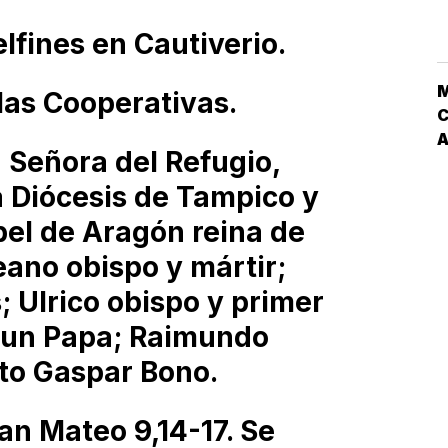
lfines en Cautiverio.
las Cooperativas.
C
a Señora del Refugio,
a Diócesis de Tampico y
el de Aragón reina de
eano obispo y mártir;
; Ulrico obispo y primer
 un Papa; Raimundo
ato Gaspar Bono.
an Mateo 9,14-17. Se