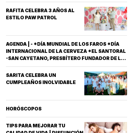
RAFITA CELEBRA 3 AÑOS AL
ESTILO PAW PATROL
AGENDA | - *DÍA MUNDIAL DE LOS FAROS *DÍA
INTERNACIONAL DE LA CERVEZA *EL SANTORAL
-SAN CAYETANO, PRESBÍTERO FUNDADOR DE LA
ORDEN DE LOS TEATINOS. SANTOS Y MÁRTIRES
SIXTO II PAPA MÁRTIR Y SUS DISCÍPULOS
SARITA CELEBRA UN
FELICÍSIMO Y AGAPITO. SAN MIGUEL DE LA
CUMPLEAÑOS INOLVIDABLE
MORA…
HORÓSCOPOS
TIPS PARA MEJORAR TU
CALIDAD DE VIDA | DISFUNCIÓN