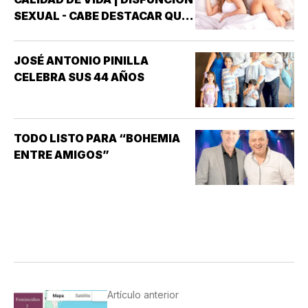
SEXUAL - CABE DESTACAR QUE
UNO DE LOS TRASTORNOS
SEXUALES QUE MAYOR
JOSÉ ANTONIO PINILLA
INTERÉS HA GENERADO PARA
CELEBRA SUS 44 AÑOS
LA INVESTIGACIÓN DE NUEVOS
MEDICAMENTOS ES LA
DISFUNCIÓN ERÉCTIL
(INCAPACIDAD DE ALCANZAR
TODO LISTO PARA “BOHEMIA
Y/O MANTENER…
ENTRE AMIGOS”
Artículo anterior