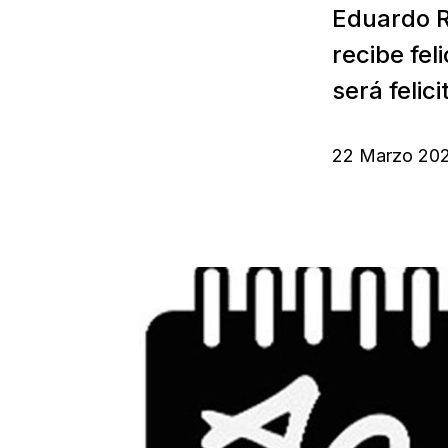
Eduardo R
recibe fel
será felici
22 Marzo 20