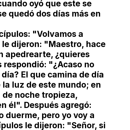
cuando oyó que este se
se quedó dos días más en
.
scípulos: "Volvamos a
 le dijeron: "Maestro, hace
n apedrearte, ¿quieres
es respondió: "¿Acaso no
 día? El que camina de día
 la luz de este mundo; en
 de noche tropieza,
en él". Después agregó:
o duerme, pero yo voy a
pulos le dijeron: "Señor, si