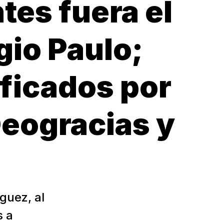
tes fuera el
gio Paulo;
ificados por
Deogracias y
guez, al
s a