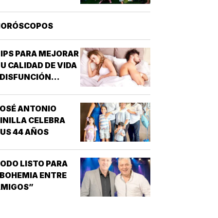
ELICÍSIMO Y AGAPITO. SAN MIGUEL
DE LA MORA…
HORÓSCOPOS
IPS PARA MEJORAR
U CALIDAD DE VIDA
 DISFUNCIÓN
EXUAL - CABE
ESTACAR QUE UNO
OSÉ ANTONIO
E LOS
INILLA CELEBRA
TRASTORNOS
US 44 AÑOS
EXUALES QUE
AYOR INTERÉS HA
ENERADO PARA LA
ODO LISTO PARA
NVESTIGACIÓN DE
BOHEMIA ENTRE
NUEVOS
AMIGOS”
MEDICAMENTOS ES
A DISFUNCIÓN
RÉCTIL