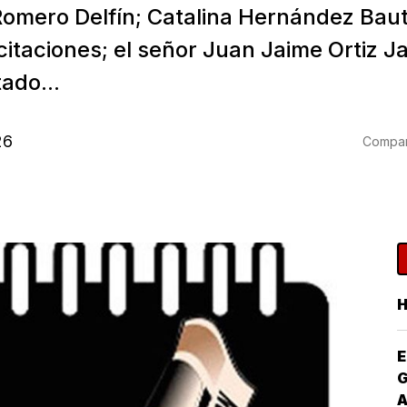
omero Delfín; Catalina Hernández Baut
icitaciones; el señor Juan Jaime Ortiz J
tado...
26
Compart
E
G