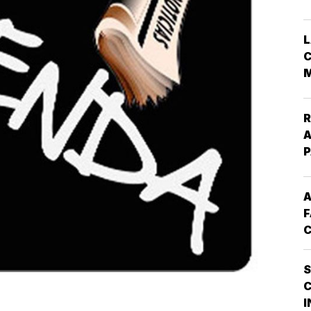
L
C
M
R
A
A
F
C
C
D
S
S
M
I