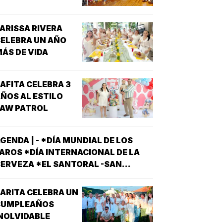
“DRÁCULA”
ARISSA RIVERA
ELEBRA UN AÑO
ÁS DE VIDA
AFITA CELEBRA 3
ÑOS AL ESTILO
PAW PATROL
GENDA | - *DÍA MUNDIAL DE LOS
AROS *DÍA INTERNACIONAL DE LA
ERVEZA *EL SANTORAL -SAN
AYETANO, PRESBÍTERO FUNDADOR
E LA ORDEN DE LOS TEATINOS.
ARITA CELEBRA UN
ANTOS Y MÁRTIRES SIXTO II PAPA
CUMPLEAÑOS
ÁRTIR Y SUS DISCÍPULOS
NOLVIDABLE