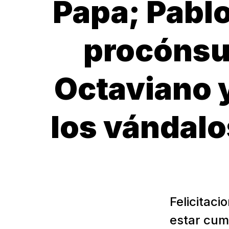
Papa; Pablo
procónsul
Octaviano y
los vándalo
Felicitac
estar cum