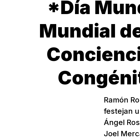
*Día Mund
Mundial de
Concienci
Congénit
Ramón Rom
festejan u
Ángel Rosa
Joel Merc