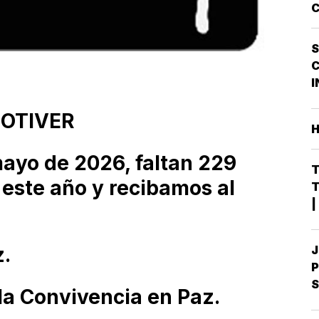
C
C
D
S
S
M
I
F
NOTIVER
ayo de 2026, faltan 229
T
 este año y recibamos al
T
|
S
D
z.
J
D
P
S
S
la Convivencia en Paz.
M