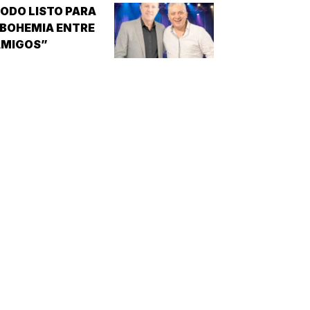
ENERADO PARA LA
ODO LISTO PARA
NVESTIGACIÓN DE
BOHEMIA ENTRE
NUEVOS
AMIGOS”
MEDICAMENTOS ES
A DISFUNCIÓN
RÉCTIL
INCAPACIDAD DE
ALCANZAR Y/O
MANTENER…