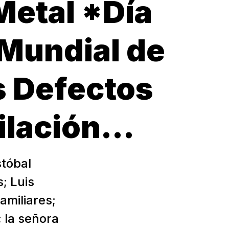
Metal *Día
 Mundial de
s Defectos
lación...
tóbal
; Luis
amiliares;
 la señora