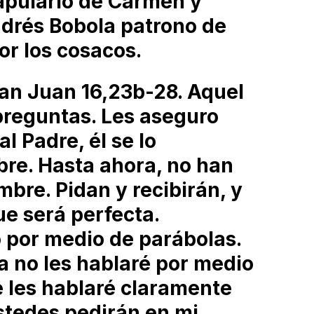
capulario de Carmen y
drés Bobola patrono de
or los cosacos.
an Juan 16,23b-28. Aquel
preguntas. Les aseguro
l Padre, él se lo
re. Hasta ahora, no han
bre. Pidan y recibirán, y
ue será perfecta.
o por medio de parábolas.
a no les hablaré por medio
e les hablaré claramente
ustedes pedirán en mi