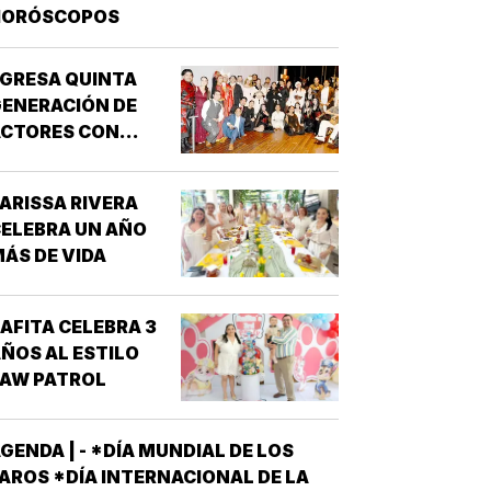
HORÓSCOPOS
GRESA QUINTA
ENERACIÓN DE
ACTORES CON
“DRÁCULA”
ARISSA RIVERA
ELEBRA UN AÑO
ÁS DE VIDA
AFITA CELEBRA 3
ÑOS AL ESTILO
PAW PATROL
GENDA | - *DÍA MUNDIAL DE LOS
AROS *DÍA INTERNACIONAL DE LA