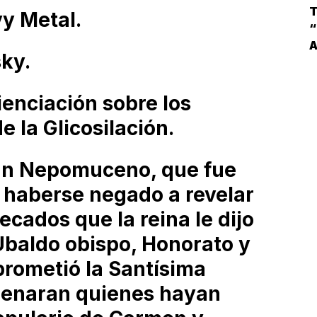
G
T
y Metal.
I
“
ky.
L
E
enciación sobre los
(
 la Glicosilación.
uan Nepomuceno, que fue
 haberse negado a revelar
ecados que la reina le dijo
Ubaldo obispo, Honorato y
prometió la Santísima
denaran quienes hayan