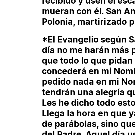
recibido y usen el es
mueran con él. San An
Polonia, martirizado p
*El Evangelio según S
día no me harán más 
que todo lo que pidan a
concederá en mi Nomb
pedido nada en mi Nom
tendrán una alegría q
Les he dicho todo est
Llega la hora en que y
de parábolas, sino qu
del Padre. Aquel día 