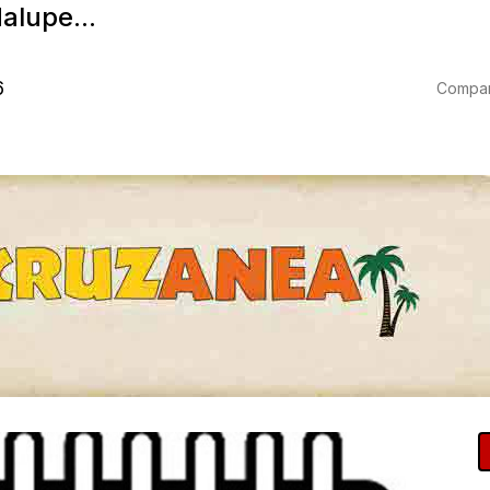
alupe...
6
Compart