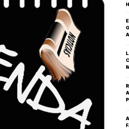
E
G
L
C
M
R
A
A
F