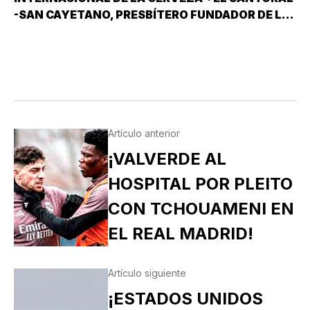
-SAN CAYETANO, PRESBÍTERO FUNDADOR DE LA
ORDEN DE LOS TEATINOS. SANTOS Y MÁRTIRES
SIXTO II PAPA MÁRTIR Y SUS DISCÍPULOS
FELICÍSIMO Y AGAPITO. SAN MIGUEL DE LA
MORA…
Artículo anterior
¡VALVERDE AL
HOSPITAL POR PLEITO
CON TCHOUAMENI EN
EL REAL MADRID!
Artículo siguiente
¡ESTADOS UNIDOS