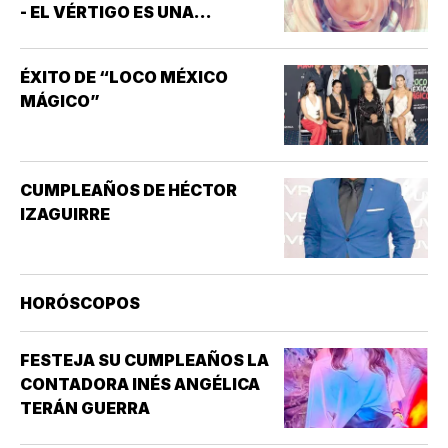
- EL VÉRTIGO ES UNA
SENSACIÓN DE MAREO QUE
HACE QUE PAREZCA QUE UNO
ÉXITO DE “LOCO MÉXICO
MISMO O EL ENTORNO ESTÁN
MÁGICO”
GIRANDO O MOVIÉNDOSE *NO
ES LO MISMO QUE EL MAREO
GENERAL, QUE PUEDE INCLUIR
SENSACIONES DE
CUMPLEAÑOS DE HÉCTOR
ATURDIMIENTO…
IZAGUIRRE
HORÓSCOPOS
FESTEJA SU CUMPLEAÑOS LA
CONTADORA INÉS ANGÉLICA
TERÁN GUERRA