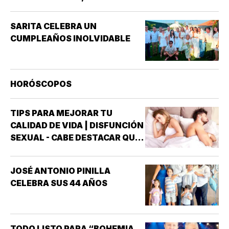
ORDEN DE LOS TEATINOS. SANTOS Y MÁRTIRES
SIXTO II PAPA MÁRTIR Y SUS DISCÍPULOS
SARITA CELEBRA UN
FELICÍSIMO Y AGAPITO. SAN MIGUEL DE LA
CUMPLEAÑOS INOLVIDABLE
MORA…
HORÓSCOPOS
TIPS PARA MEJORAR TU
CALIDAD DE VIDA | DISFUNCIÓN
SEXUAL - CABE DESTACAR QUE
UNO DE LOS TRASTORNOS
SEXUALES QUE MAYOR
JOSÉ ANTONIO PINILLA
INTERÉS HA GENERADO PARA
CELEBRA SUS 44 AÑOS
LA INVESTIGACIÓN DE NUEVOS
MEDICAMENTOS ES LA
DISFUNCIÓN ERÉCTIL
(INCAPACIDAD DE ALCANZAR
TODO LISTO PARA “BOHEMIA