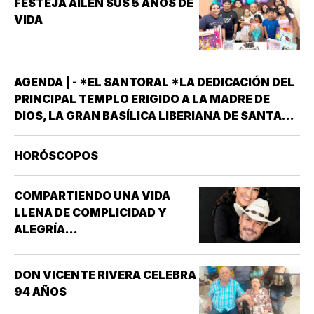
FESTEJA AILEN SUS 5 AÑOS DE
VIDA
AGENDA | - *EL SANTORAL *LA DEDICACIÓN DEL
PRINCIPAL TEMPLO ERIGIDO A LA MADRE DE
DIOS, LA GRAN BASÍLICA LIBERIANA DE SANTA
MARÍA LA MAYOR EN ROMA. NUESTRA SEÑORA
DE LAS NIEVES *SANTOS EMIGDIO OBISPO Y
HORÓSCOPOS
OSWALDO, REY DE INGLATERRA *EL EVANGELIO
SEGÚN…
COMPARTIENDO UNA VIDA
LLENA DE COMPLICIDAD Y
ALEGRÍA...
DON VICENTE RIVERA CELEBRA
94 AÑOS