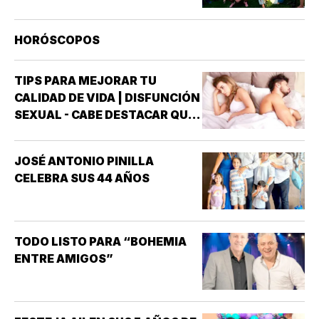
HORÓSCOPOS
TIPS PARA MEJORAR TU
CALIDAD DE VIDA | DISFUNCIÓN
SEXUAL - CABE DESTACAR QUE
UNO DE LOS TRASTORNOS
SEXUALES QUE MAYOR
JOSÉ ANTONIO PINILLA
INTERÉS HA GENERADO PARA
CELEBRA SUS 44 AÑOS
LA INVESTIGACIÓN DE NUEVOS
MEDICAMENTOS ES LA
DISFUNCIÓN ERÉCTIL
(INCAPACIDAD DE ALCANZAR
TODO LISTO PARA “BOHEMIA
Y/O MANTENER…
ENTRE AMIGOS”