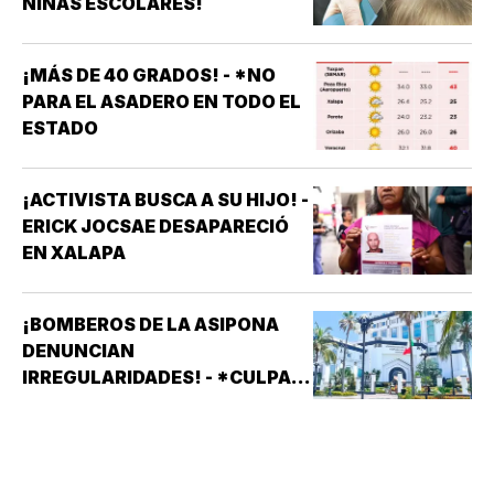
NIÑAS ESCOLARES!
¡MÁS DE 40 GRADOS! - *NO
PARA EL ASADERO EN TODO EL
ESTADO
¡ACTIVISTA BUSCA A SU HIJO! -
ERICK JOCSAE DESAPARECIÓ
EN XALAPA
¡BOMBEROS DE LA ASIPONA
DENUNCIAN
IRREGULARIDADES! - *CULPAN
A SISTEMAS PRÁCTICOS DE
SEGURIDAD (SPS)