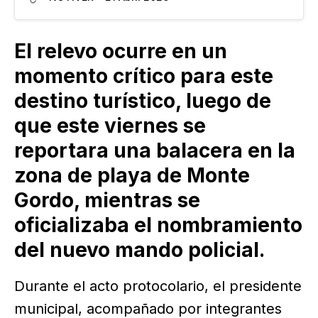
responsabilidad en el delito de contra las
instituciones de seguridad pública, aunque de
fondo se les…
El relevo ocurre en un
momento crítico para este
destino turístico, luego de
que este viernes se
reportara una balacera en la
zona de playa de Monte
Gordo, mientras se
oficializaba el nombramiento
del nuevo mando policial.
Durante el acto protocolario, el presidente
municipal, acompañado por integrantes