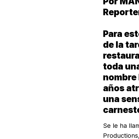
Por MA
Reporte
Para est
de la ta
restaura
toda una
nombre 
años atr
una sens
carnest
Se le ha lla
Productions,