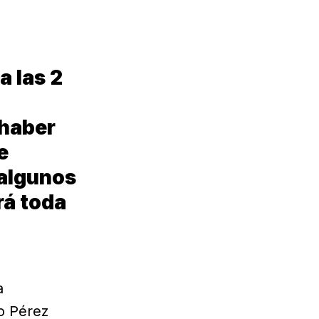
a las 2
 haber
e
 algunos
rá toda
a
lo Pérez