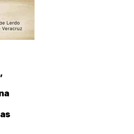
,
ina
sas