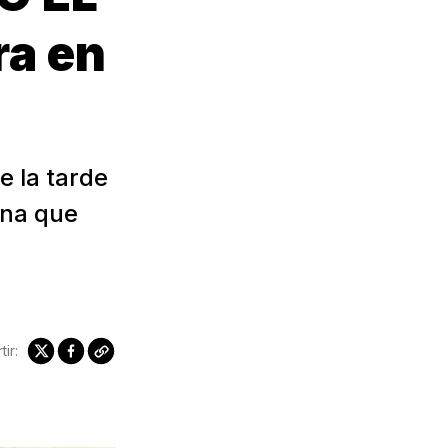
a en
e la tarde
ina que
ir: