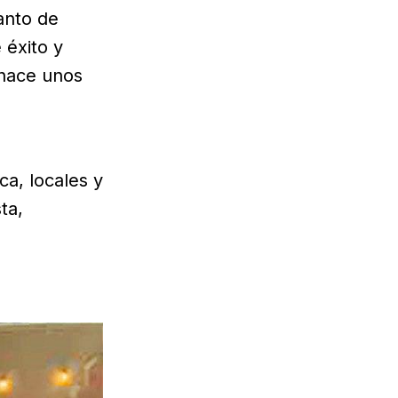
anto de
 éxito y
 hace unos
ca, locales y
ta,