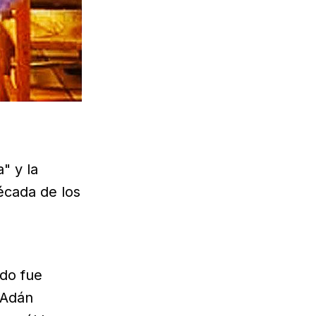
" y la
écada de los
ndo fue
 Adán