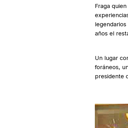
Fraga quien 
experiencia
legendarios
años el res
Un lugar con
foráneos, un
presidente 