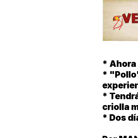
* Ahora 
* "Pollo
experien
* Tendr
criolla 
* Dos dí