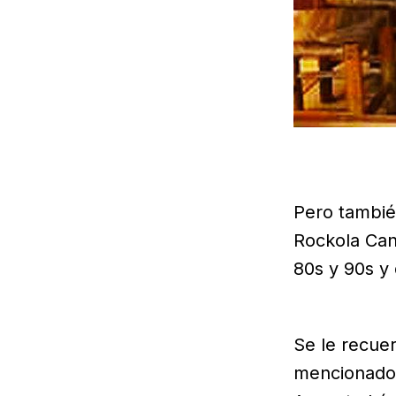
Pero también
Rockola Cant
80s y 90s y
Se le recue
mencionado 