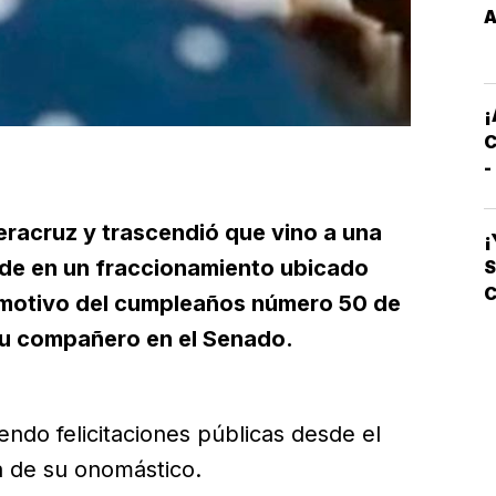
E
A
M
E
¡
C
-
C
S
eracruz y trascendió que vino a una
¡
arde en un fraccionamiento ubicado
S
C
or motivo del cumpleaños número 50 de
L
u compañero en el Senado.
ndo felicitaciones públicas desde el
a de su onomástico.