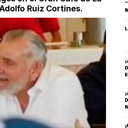
Adolfo Ruiz Cortines.
M
E
*
¡
D
¡