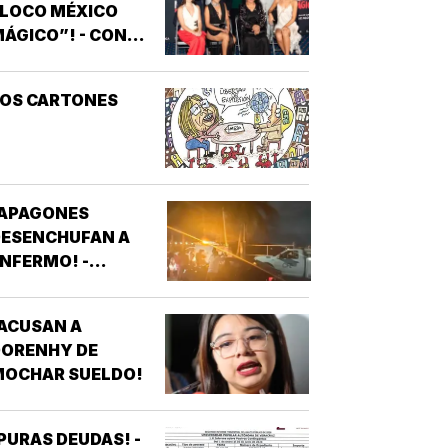
“LOCO MÉXICO
ÁGICO”! - CON
NOTIVER
LOS CARTONES
¡APAGONES
DESENCHUFAN A
NFERMO! -
VECINOS DE
FRACCIONAMIENTOS
ACUSAN A
E VERACRUZ
DORENHY DE
DENUNCIAN
MOCHAR SUELDO!
APAGONES
CONSTANTES QUE
AFECTAN
PURAS DEUDAS! -