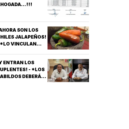
LEVADORES,
HOGADA...!!!
TRATAMIENTOS
ÉDICOS Y
APARATOS
LÉCTRICOS
AHORA SON LOS
HILES JALAPEÑOS!
 *LO VINCULAN
ON BROTE DE
ALMONELA EN EU
Y ENTRAN LOS
UPLENTES! - *LOS
ABILDOS DEBERÁN
LAMAR A QUIENES
QUEDARON DE
SUPLENTES