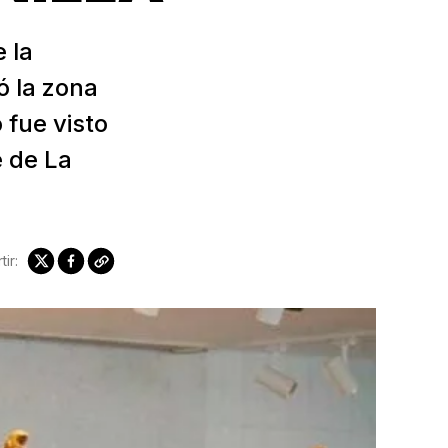
 la
ó la zona
fue visto
 de La
ir: