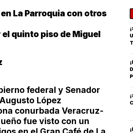
en La Parroquia con otros
¡
 el quinto piso de Miguel
U
T
z
D
P
bierno federal y Senador
¡
n Augusto López
C
zona conurbada Veracruz-
queño fue visto con un
¡
gos en el Gran Café de La