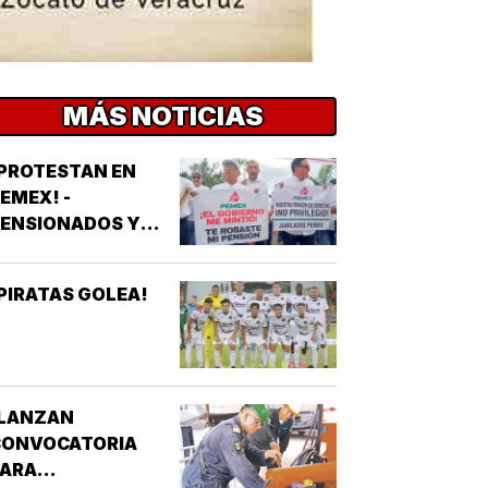
MÁS NOTICIAS
PROTESTAN EN
EMEX! -
PENSIONADOS Y
UBILADOS
PIRATAS GOLEA!
¡LANZAN
CONVOCATORIA
PARA