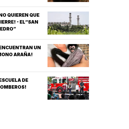
NO QUIEREN QUE
IERRE! - EL“SAN
PEDRO”
¡ENCUENTRAN UN
MONO ARAÑA!
ESCUELA DE
BOMBEROS!