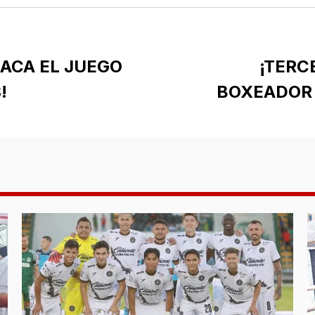
SACA EL JUEGO
¡TERC
!
BOXEADOR 