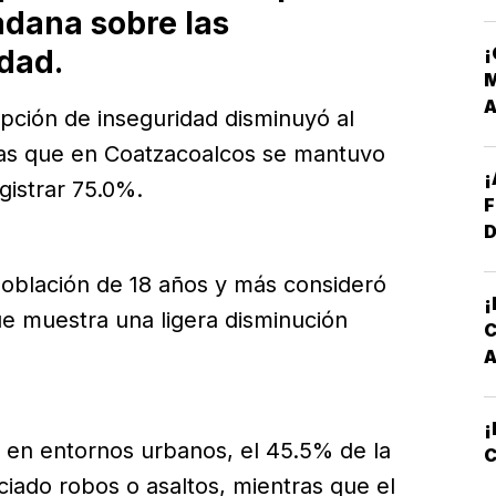
I
adana sobre las
A
¡
dad.
N
M
S
epción de inseguridad disminuyó al
as que en Coatzacoalcos se mantuvo
gistrar 75.0%.
F
D
 población de 18 años y más consideró
¡
que muestra una ligera disminución
P
s en entornos urbanos, el 45.5% de la
C
iado robos o asaltos, mientras que el