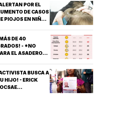
ALERTAN POR EL
AUMENTO DE CASOS
E PIOJOS EN NIÑOS
 NIÑAS
ESCOLARES!
MÁS DE 40
RADOS! - *NO
ARA EL ASADERO
N TODO EL ESTADO
ACTIVISTA BUSCA A
U HIJO! - ERICK
JOCSAE
ESAPARECIÓ EN
XALAPA