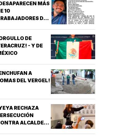
¡DESAPARECEN MÁS
E 10
TRABAJADORES DEL
REN MAYA! -
*OTRA
ORGULLO DE
ESAPARICIÓN
ERACRUZ! - Y DE
MASIVA
MÉXICO
ENCHUFAN A
OMAS DEL VERGEL!
YEYA RECHAZA
PERSECUCIÓN
ONTRA ALCALDES!
 DE MC