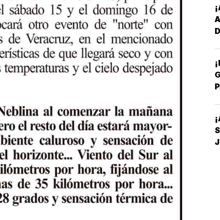
¡
D
Y
¡
G
P
E
¡
S
D