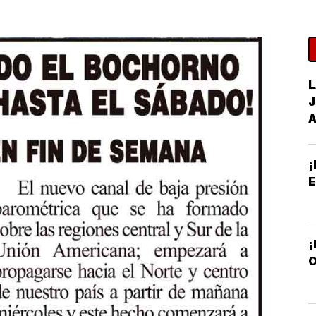
L
J
¡
O