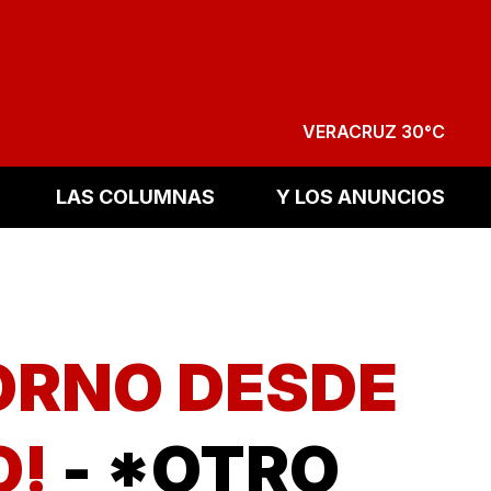
VERACRUZ 30°C
LAS COLUMNAS
Y LOS ANUNCIOS
ORNO DESDE
O!
- *OTRO