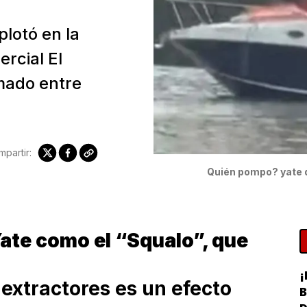
plotó en la
ercial El
imado entre
partir:
Quién pompo? yate qu
Yate como el “Squalo”, que
¡
 extractores es un efecto
B