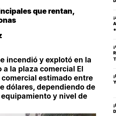
incipales que rentan,
¡
sonas
A
z
R
O
R
e incendió y explotó en la
T
 a la plaza comercial El
¡
r comercial estimado entre
Y
 de dólares, dependiendo de
 equipamiento y nivel de
¡
D