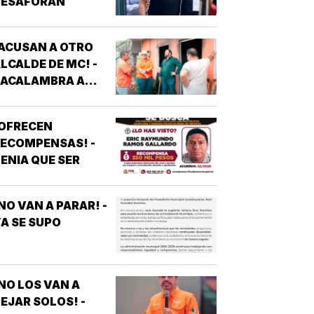
DESAFORAN
ACUSAN A OTRO
LCALDE DE MC! -
*ACALAMBRA A
EPORTERO DE
VEJITA NOTICIAS
¡OFRECEN
ECOMPENSAS! -
ENIA QUE SER
NO VAN A PARAR! -
A SE SUPO
NO LOS VAN A
EJAR SOLOS! -