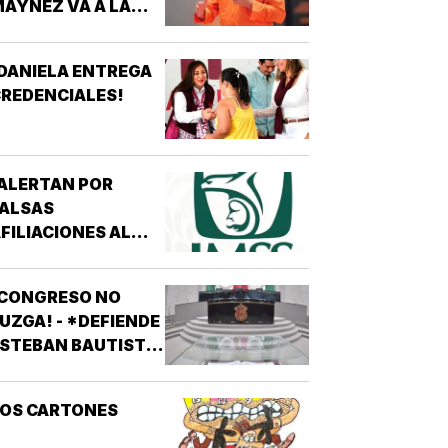
AYNEZ VA A LA
CNDH
DANIELA ENTREGA
REDENCIALES!
ALERTAN POR
FALSAS
FILIACIONES AL
MSS! - *DE 200
ESOS EN REDES
¡CONGRESO NO
OCIALES
UZGA! - *DEFIENDE
STEBAN BAUTISTA
VOTACIÓN CONTRA
LCALDES DE MC
LOS CARTONES