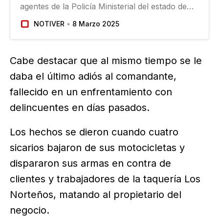
agentes de la Policía Ministerial del estado de
Veracruz desató una noche de balaceras y
NOTIVER
8 Marzo 2025
agresiones en la ciudad de Tuxpan, en el norte
de la entidad veracruzana. En total, la cifra
oficial es de un oficial muerto…
Cabe destacar que al mismo tiempo se le
daba el último adiós al comandante,
fallecido en un enfrentamiento con
delincuentes en días pasados.
Los hechos se dieron cuando cuatro
sicarios bajaron de sus motocicletas y
dispararon sus armas en contra de
clientes y trabajadores de la taquería Los
Norteños, matando al propietario del
negocio.