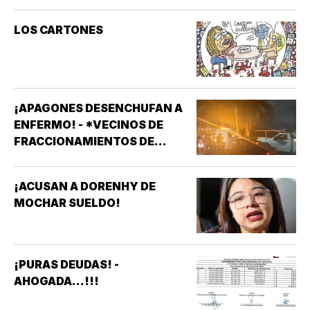
LOS CARTONES
¡APAGONES DESENCHUFAN A
ENFERMO! - *VECINOS DE
FRACCIONAMIENTOS DE
VERACRUZ DENUNCIAN
APAGONES CONSTANTES QUE
¡ACUSAN A DORENHY DE
AFECTAN ELEVADORES,
MOCHAR SUELDO!
TRATAMIENTOS MÉDICOS Y
APARATOS ELÉCTRICOS
¡PURAS DEUDAS! -
AHOGADA...!!!