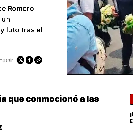
pe Romero
 un
 luto tras el
partir:
dia que conmocionó a las
¡
z