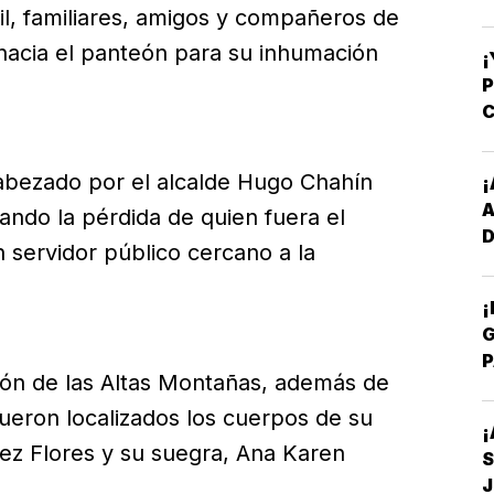
il, familiares, amigos y compañeros de
hacia el panteón para su inhumación
¡
C
-
abezado por el alcalde Hugo Chahín
¡
ando la pérdida de quien fuera el
D
 servidor público cercano a la
Y
¡
G
P
ión de las Altas Montañas, además de
E
ueron localizados los cuerpos de su
¡
dez Flores y su suegra, Ana Karen
S