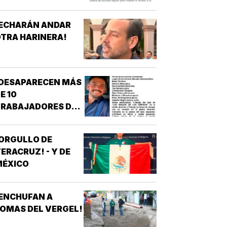
¡ECHARÁN ANDAR
TRA HARINERA!
¡DESAPARECEN MÁS
E 10
TRABAJADORES DEL
REN MAYA! -
*OTRA
ORGULLO DE
ESAPARICIÓN
ERACRUZ! - Y DE
MASIVA
MÉXICO
ENCHUFAN A
OMAS DEL VERGEL!