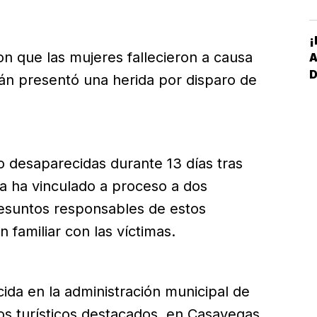
D
¡
on que las mujeres fallecieron a causa
án presentó una herida por disparo de
I
*
P
S
 desaparecidas durante 13 días tras
ía ha vinculado a proceso a dos
resuntos responsables de estos
n familiar con las víctimas.
ida en la administración municipal de
os turísticos destacados, en Casavegas