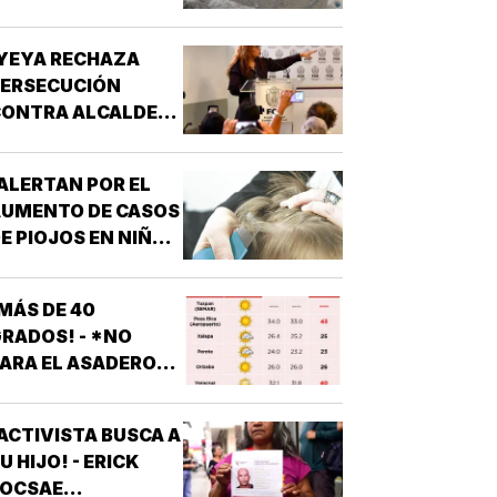
YEYA RECHAZA
PERSECUCIÓN
ONTRA ALCALDES!
 DE MC
ALERTAN POR EL
AUMENTO DE CASOS
E PIOJOS EN NIÑOS
 NIÑAS
ESCOLARES!
MÁS DE 40
RADOS! - *NO
ARA EL ASADERO
N TODO EL ESTADO
ACTIVISTA BUSCA A
U HIJO! - ERICK
JOCSAE