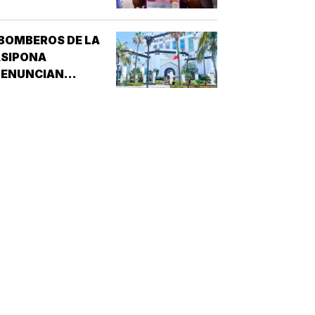
ESAPARECIÓ EN
XALAPA
BOMBEROS DE LA
ASIPONA
DENUNCIAN
RREGULARIDADES! -
CULPAN A
SISTEMAS
RÁCTICOS DE
EGURIDAD (SPS)