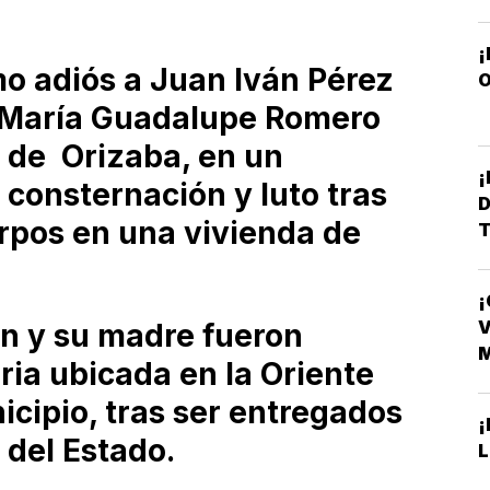
imo adiós a Juan Iván Pérez
O
 María Guadalupe Romero
o de Orizaba, en un
consternación y luto tras
D
erpos en una vivienda de
T
¡
D
V
án y su madre fueron
ria ubicada en la Oriente
nicipio, tras ser entregados
¡
 del Estado.
L