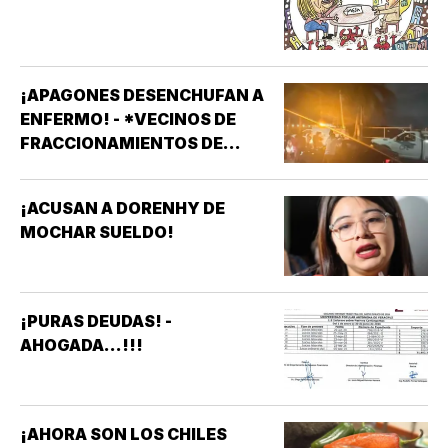
¡APAGONES DESENCHUFAN A
ENFERMO! - *VECINOS DE
FRACCIONAMIENTOS DE
VERACRUZ DENUNCIAN
APAGONES CONSTANTES QUE
¡ACUSAN A DORENHY DE
AFECTAN ELEVADORES,
MOCHAR SUELDO!
TRATAMIENTOS MÉDICOS Y
APARATOS ELÉCTRICOS
¡PURAS DEUDAS! -
AHOGADA...!!!
¡AHORA SON LOS CHILES