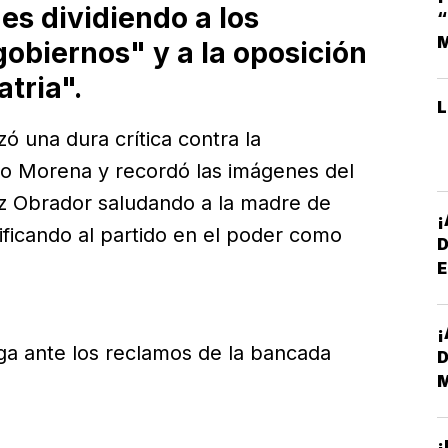
es dividiendo a los
M
obiernos" y a la oposición
atria".
ó una dura crítica contra la
ido Morena y recordó las imágenes del
z Obrador saludando a la madre de
ficando al partido en el poder como
E
*
¡
D
ga ante los reclamos de la bancada
¡