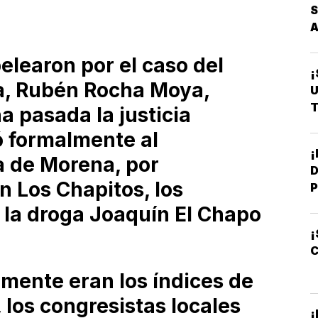
S
elearon por el caso del
¡
a, Rubén Rocha Moya,
U
T
a pasada la justicia
 formalmente al
a de Morena, por
D
n Los Chapitos, los
P
 la droga Joaquín El Chapo
¡
C
lmente eran los índices de
 los congresistas locales
¡