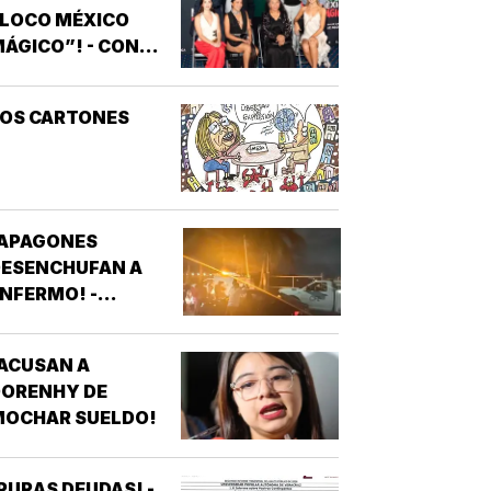
“LOCO MÉXICO
ÁGICO”! - CON
NOTIVER
LOS CARTONES
¡APAGONES
DESENCHUFAN A
NFERMO! -
VECINOS DE
FRACCIONAMIENTOS
ACUSAN A
E VERACRUZ
DORENHY DE
DENUNCIAN
MOCHAR SUELDO!
APAGONES
CONSTANTES QUE
AFECTAN
PURAS DEUDAS! -