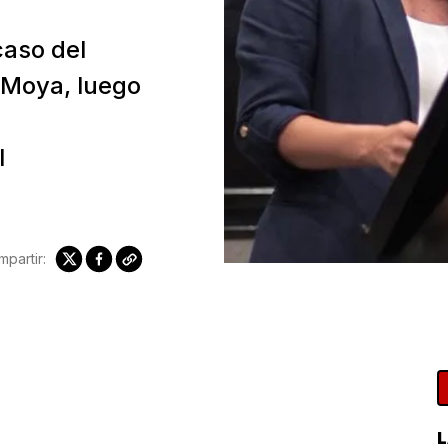
caso del
 Moya, luego
l
partir:
L