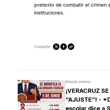
pretexto de combatir el crimen e
instituciones.
Compartir:
Artículo anterior
¡VERACRUZ SE
“AJUSTE”! - *D
escolar dice a 