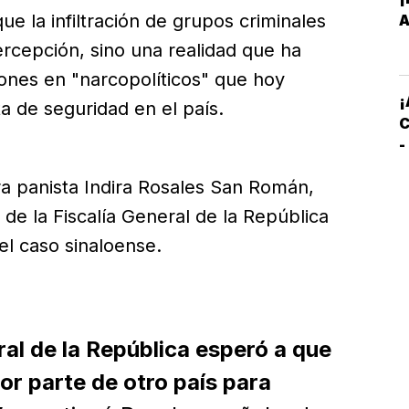
E
ue la infiltración de grupos criminales
A
percepción, sino una realidad que ha
M
iones en "narcopolíticos" que hoy
E
¡
ta de seguridad en el país.
C
-
C
ra panista Indira Rosales San Román,
S
 de la Fiscalía General de la República
el caso sinaloense.
ral de la República esperó a que
or parte de otro país para