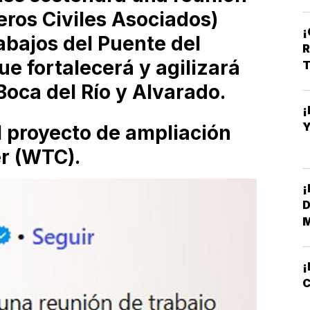
R
eros Civiles Asociados)
O
rabajos del Puente del
R
e fortalecerá y agilizará
T
Boca del Río y Alvarado.
¡
Y
l proyecto de ampliación
r (WTC).
¡
D
M
¡
C