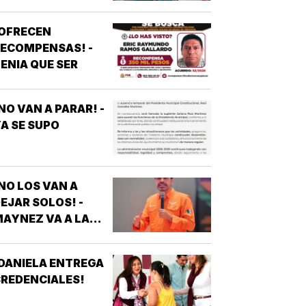
EPORTERO DE
VEJITA NOTICIAS
¡OFRECEN
ECOMPENSAS! -
ENIA QUE SER
NO VAN A PARAR! -
A SE SUPO
NO LOS VAN A
EJAR SOLOS! -
AYNEZ VA A LA
CNDH
DANIELA ENTREGA
REDENCIALES!