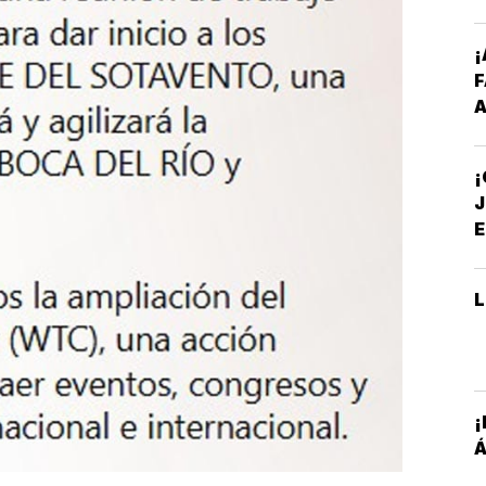
¡
A
I
P
S
J
E
A
¡
Á