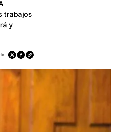
A
s trabajos
rá y
ir: