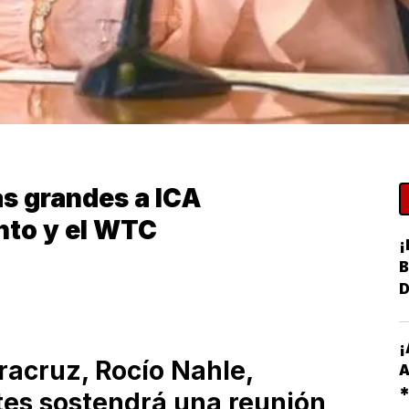
as grandes a ICA
nto y el WTC
¡
B
¡
acruz, Rocío Nahle,
A
tes sostendrá una reunión