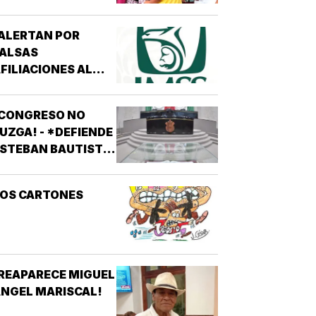
ALERTAN POR
FALSAS
FILIACIONES AL
MSS! - *DE 200
ESOS EN REDES
¡CONGRESO NO
OCIALES
UZGA! - *DEFIENDE
STEBAN BAUTISTA
VOTACIÓN CONTRA
LCALDES DE MC
LOS CARTONES
REAPARECE MIGUEL
NGEL MARISCAL!