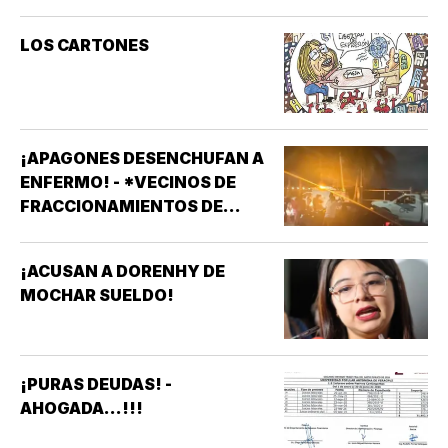
LOS CARTONES
¡APAGONES DESENCHUFAN A
ENFERMO! - *VECINOS DE
FRACCIONAMIENTOS DE
VERACRUZ DENUNCIAN
APAGONES CONSTANTES QUE
¡ACUSAN A DORENHY DE
AFECTAN ELEVADORES,
MOCHAR SUELDO!
TRATAMIENTOS MÉDICOS Y
APARATOS ELÉCTRICOS
¡PURAS DEUDAS! -
AHOGADA...!!!