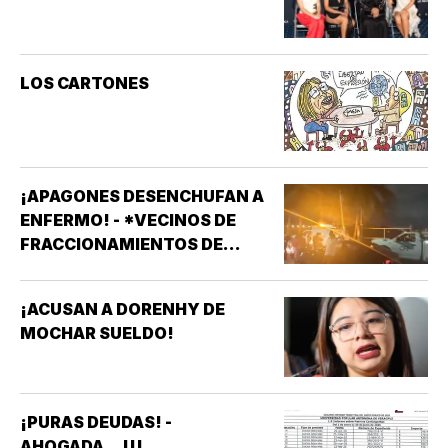
LOS CARTONES
¡APAGONES DESENCHUFAN A
ENFERMO! - *VECINOS DE
FRACCIONAMIENTOS DE
VERACRUZ DENUNCIAN
APAGONES CONSTANTES QUE
¡ACUSAN A DORENHY DE
AFECTAN ELEVADORES,
MOCHAR SUELDO!
TRATAMIENTOS MÉDICOS Y
APARATOS ELÉCTRICOS
¡PURAS DEUDAS! -
AHOGADA...!!!