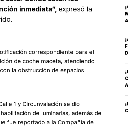
A
¡
nción inmediata”,
expresó la
N
M
S
ido.
F
 notificación correspondiente para el
D
dición de coche maceta, atendiendo
 con la obstrucción de espacios
¡
P
alle 1 y Circunvalación se dio
C
ehabilitación de luminarias, además de
ue fue reportado a la Compañía de