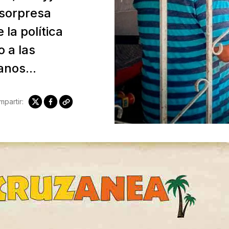
 sorpresa
 la política
 a las
anos...
partir: