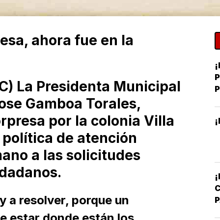
esa, ahora fue en la
¡
P
VC) La Presidenta Municipal
jose Gamboa Torales,
J
rpresa por la colonia Villa
¡
 política de atención
ano a las solicitudes
udadanos.
y a resolver, porque un
I
e estar donde están los