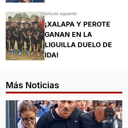
Artículo siguiente
¡XALAPA Y PEROTE
GANAN EN LA
LIGUILLA DUELO DE
IDA!
Más Noticias